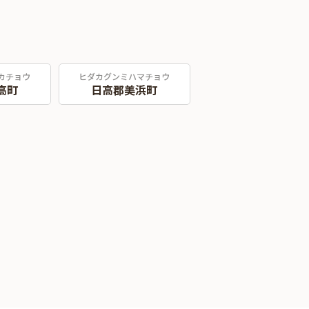
カチョウ
ヒダカグンミハマチョウ
高町
日高郡美浜町