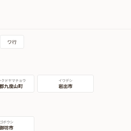
ワ行
ンクドヤマチョウ
イワデシ
郡九度山町
岩出市
ゴボウシ
御坊市