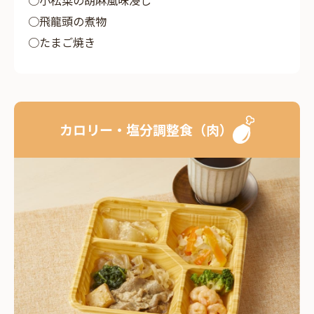
飛龍頭の煮物
たまご焼き
カロリー・塩分調整食（肉）