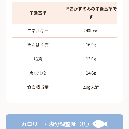
※おかずのみの栄養基準で
栄養基準
す
エネルギー
240kcal
たんぱく質
16.0g
脂質
13.0g
炭水化物
14.8g
食塩相当量
2.0g未満
カロリー・塩分調整食（魚）