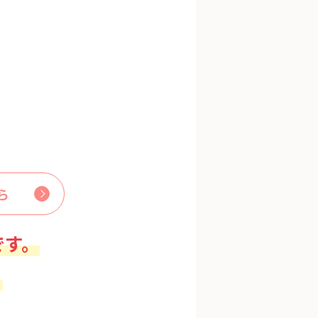
ら
です。
。