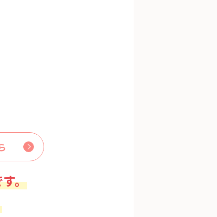
ら
です。
。