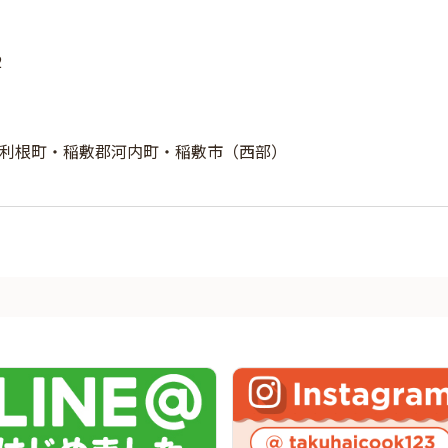
2
利根町・稲敷郡河内町・稲敷市（西部）