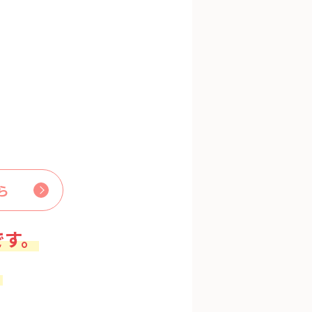
ら
です。
。