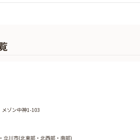
覧
 メゾン中神1-103
・立川市(北東部・北西部・南部)