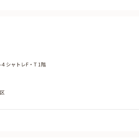
-4 シャトレF・T 1階
区