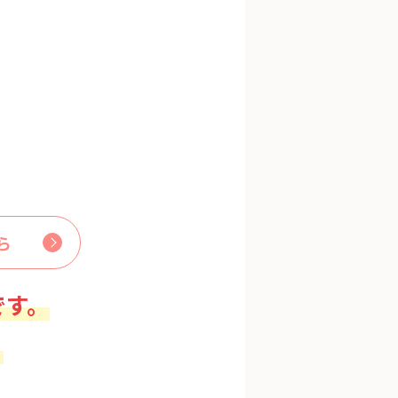
ら
です。
。