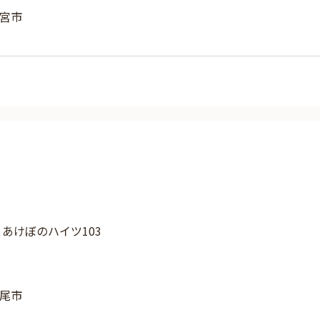
宮市
4 あけぼのハイツ103
尾市