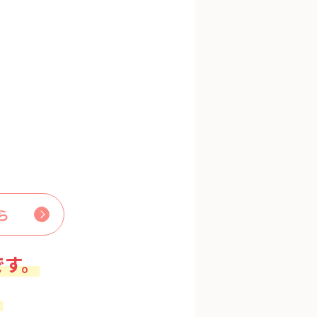
ら
です。
。