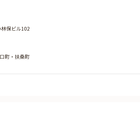
小林保ビル102
口町・扶桑町