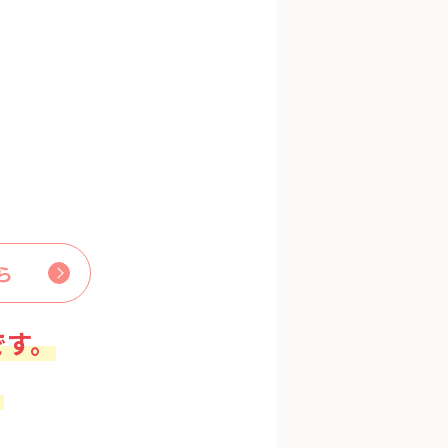
ら
です。
。