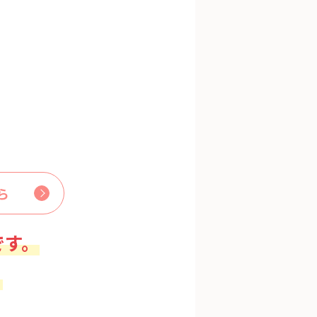
ら
です。
。