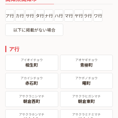
ア行
カ行
サ行
タ行
ナ行
ハ行
マ行
ヤ行
ラ行
ワ行
以下に掲載がない場合
ア行
アイオイチョウ
アオヤギチョウ
相生町
青柳町
アカイシチョウ
アケボノチョウ
赤石町
曙町
アサクラニシマチ
アサクラヒガシマチ
朝倉西町
朝倉東町
アサクラホンマチ
アサクラミナミマチ