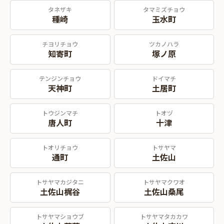
タネザキ
タマミズチョウ
種崎
玉水町
チヨリチョウ
ツカノハラ
知寄町
塚ノ原
テンジンチョウ
ドイマチ
天神町
土居町
トウジンマチ
トオヅ
唐人町
十津
トオリチョウ
トサヤマ
通町
土佐山
トサヤマカジタニ
トサヤマクワオ
土佐山梶谷
土佐山桑尾
トサヤマショウブ
トサヤマタカカワ