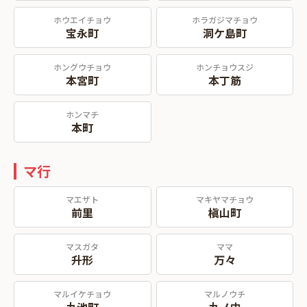
ホウエイチョウ
ホラガジマチョウ
宝永町
洞ケ島町
ホングウチョウ
ホンチョウスジ
本宮町
本丁筋
ホンマチ
本町
マ行
マエザト
マキヤマチョウ
前里
槇山町
マスガタ
ママ
升形
万々
マルイケチョウ
マルノウチ