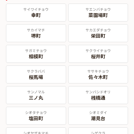
サイワイチョウ
サエンバチョウ
幸町
菜園場町
サカイマチ
サカエダチョウ
堺町
栄田町
サガミチョウ
サクライチョウ
相模町
桜井町
サクラババ
ササキチョウ
桜馬場
佐々木町
サンノマル
サンバシドオリ
三ノ丸
桟橋通
シオタチョウ
シオミダイ
塩田町
潮見台
シオヤザキマチ
シゲクラ