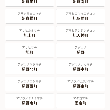
朝倉本町
朝倉南町
アサクラヨコマチ
アサヒエキマエチョウ
朝倉横町
旭駅前町
アサヒカミマチ
アサヒテンジンチョウ
旭上町
旭天神町
アサヒマチ
アゾウノ
旭町
薊野
アゾウノキタマチ
アゾウノナカマチ
薊野北町
薊野中町
アゾウノニシマチ
アゾウノヒガシマチ
薊野西町
薊野東町
アゾウノミナミマチ
アタゴマチ
薊野南町
愛宕町