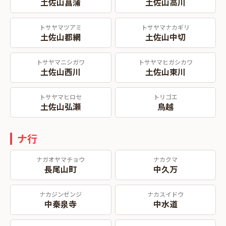
土佐山菖蒲
土佐山高川
トサヤマツアミ
トサヤマナカギリ
土佐山都網
土佐山中切
トサヤマニシガワ
トサヤマヒガシカワ
土佐山西川
土佐山東川
トサヤマヒロセ
トリゴエ
土佐山弘瀬
鳥越
ナ行
ナガオヤマチョウ
ナカクマ
長尾山町
中久万
ナカジンゼンジ
ナカスイドウ
中秦泉寺
中水道