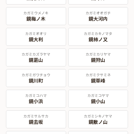
カガミウメノキ
カガミオオガチ
鏡梅ノ木
鏡大河内
カガミオオリ
カガミカキノマタ
鏡大利
鏡柿ノ又
カガミカズラヤマ
カガミカリヤマ
鏡葛山
鏡狩山
カガミガワチョウ
カガミクサミネ
鏡川町
鏡草峰
カガミコハマ
カガミコヤマ
鏡小浜
鏡小山
カガミサルサカ
カガミシキノヤマ
鏡去坂
鏡敷ノ山