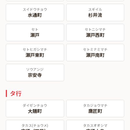
スイドウチョウ
スギイル
水通町
杉井流
セト
セトニシマチ
瀬戸
瀬戸西町
セトヒガシマチ
セトミナミマチ
瀬戸東町
瀬戸南町
ソウアンジ
宗安寺
タ行
ダイゼンチョウ
タカジョウマチ
大膳町
鷹匠町
タカス(チョウメ)
タカスオオシマ