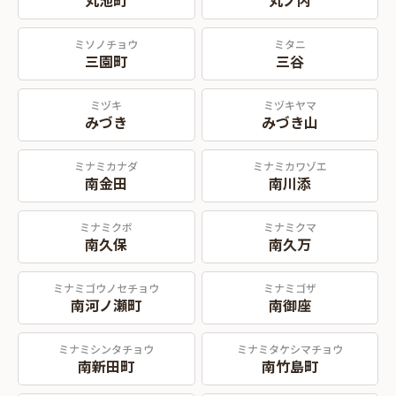
丸池町
丸ノ内
ミソノチョウ
ミタニ
三園町
三谷
ミヅキ
ミヅキヤマ
みづき
みづき山
ミナミカナダ
ミナミカワゾエ
南金田
南川添
ミナミクボ
ミナミクマ
南久保
南久万
ミナミゴウノセチョウ
ミナミゴザ
南河ノ瀬町
南御座
ミナミシンタチョウ
ミナミタケシマチョウ
南新田町
南竹島町