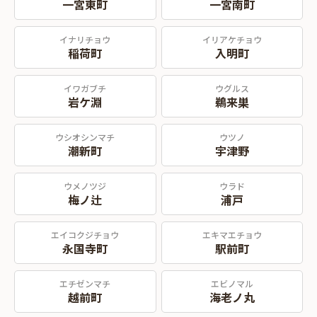
一宮東町
一宮南町
イナリチョウ
イリアケチョウ
稲荷町
入明町
イワガブチ
ウグルス
岩ケ淵
鵜来巣
ウシオシンマチ
ウツノ
潮新町
宇津野
ウメノツジ
ウラド
梅ノ辻
浦戸
エイコクジチョウ
エキマエチョウ
永国寺町
駅前町
エチゼンマチ
エビノマル
越前町
海老ノ丸