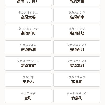
高須（丁目）
高須大島
タカスオオタニ
タカスシンギ
高須大谷
高須新木
タカスシンマチ
タカススナヂ
高須新町
高須砂地
タカスタルミ
タカスニシマチ
高須絶海
高須西町
タカスヒガシマチ
タカスホンマチ
高須東町
高須本町
タカソネ
タカミチョウ
高そね
高見町
タカラマチ
タケシマチョウ
宝町
竹島町