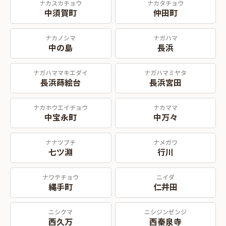
ナカスカチョウ
ナカタチョウ
中須賀町
仲田町
ナカノシマ
ナガハマ
中の島
長浜
ナガハママキエダイ
ナガハマミヤタ
長浜蒔絵台
長浜宮田
ナカホウエイチョウ
ナカママ
中宝永町
中万々
ナナツブチ
ナメガワ
七ツ淵
行川
ナワテチョウ
ニイダ
縄手町
仁井田
ニシクマ
ニシジンゼンジ
西久万
西秦泉寺