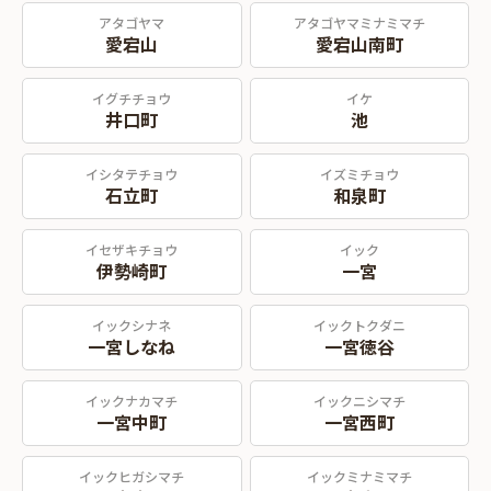
アタゴヤマ
アタゴヤマミナミマチ
愛宕山
愛宕山南町
イグチチョウ
イケ
井口町
池
イシタテチョウ
イズミチョウ
石立町
和泉町
イセザキチョウ
イック
伊勢崎町
一宮
イックシナネ
イックトクダニ
一宮しなね
一宮徳谷
イックナカマチ
イックニシマチ
一宮中町
一宮西町
イックヒガシマチ
イックミナミマチ