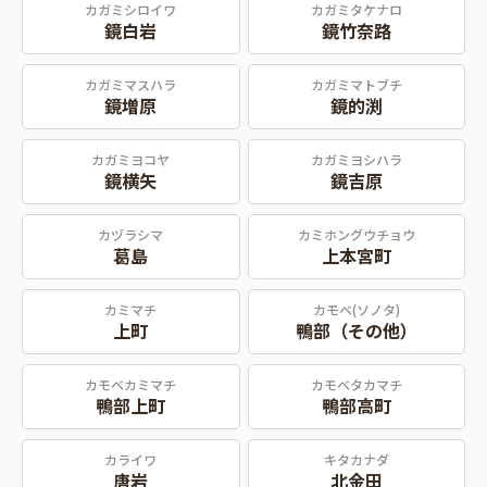
カガミシロイワ
カガミタケナロ
鏡白岩
鏡竹奈路
カガミマスハラ
カガミマトブチ
鏡増原
鏡的渕
カガミヨコヤ
カガミヨシハラ
鏡横矢
鏡吉原
カヅラシマ
カミホングウチョウ
葛島
上本宮町
カミマチ
カモベ(ソノタ)
上町
鴨部（その他）
カモベカミマチ
カモベタカマチ
鴨部上町
鴨部高町
カライワ
キタカナダ
唐岩
北金田