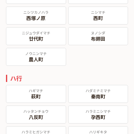
ニシツカノハラ
ニシマチ
西塚ノ原
西町
ニジュウダイマチ
ヌノシダ
廿代町
布師田
ノウニンマチ
農人町
ハ行
ハギマチ
ハダミナミマチ
萩町
秦南町
ハッタンチョウ
ハラミニシマチ
八反町
孕西町
ハラミヒガシマチ
ハリギキタ