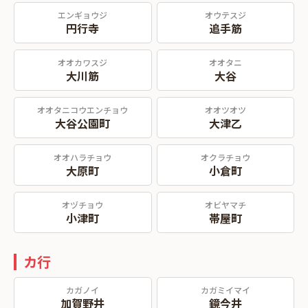
エンギョウジ
オウテスジ
円行寺
追手筋
オオカワスジ
オオタニ
大川筋
大谷
オオタニコウエンチョウ
オオツオツ
大谷公園町
大津乙
オオハラチョウ
オクラチョウ
大原町
小倉町
オヅチョウ
オビヤマチ
小津町
帯屋町
カ行
カガノイ
カガミイマイ
加賀野井
鏡今井