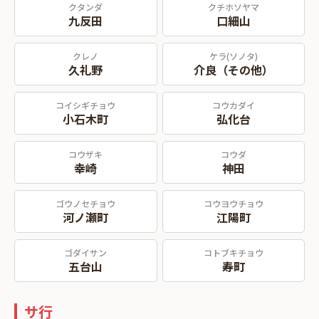
クタンダ
クチホソヤマ
九反田
口細山
クレノ
ケラ(ソノタ)
久礼野
介良（その他）
コイシギチョウ
コウカダイ
小石木町
弘化台
コウザキ
コウダ
幸崎
神田
ゴウノセチョウ
コウヨウチョウ
河ノ瀬町
江陽町
ゴダイサン
コトブキチョウ
五台山
寿町
サ行