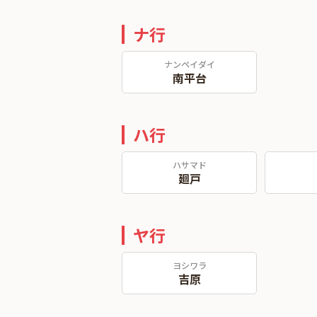
ナ行
ナンペイダイ
南平台
ハ行
ハサマド
廻戸
ヤ行
ヨシワラ
吉原