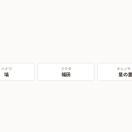
ハナワ
フクダ
ホシノサ
塙
福田
星の