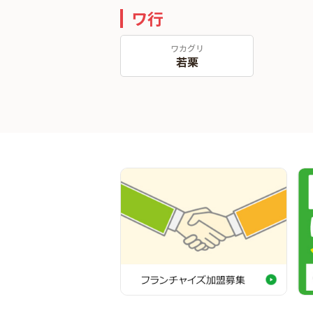
ワ行
ワカグリ
若栗