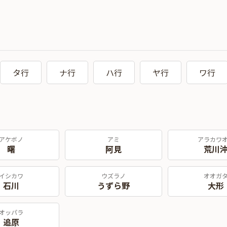
タ行
ナ行
ハ行
ヤ行
ワ行
アケボノ
アミ
アラカワ
曙
阿見
荒川
イシカワ
ウズラノ
オオガ
石川
うずら野
大形
オッパラ
追原