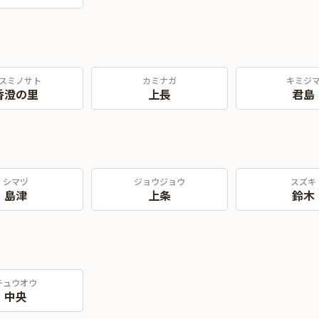
スミノサト
カミナガ
キミジ
香澄の里
上長
君島
シマヅ
ジョウジョウ
スズキ
島津
上条
鈴木
チュウオウ
中央