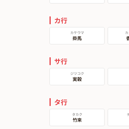
カ行
カケウマ
カ
掛馬
サ行
ジツコク
実穀
タ行
タカク
竹来