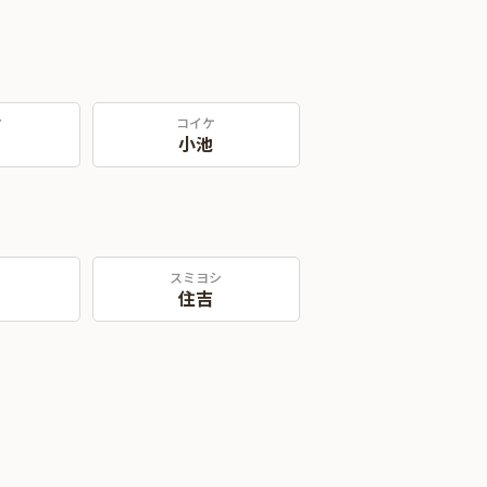
マ
コイケ
小池
スミヨシ
住吉