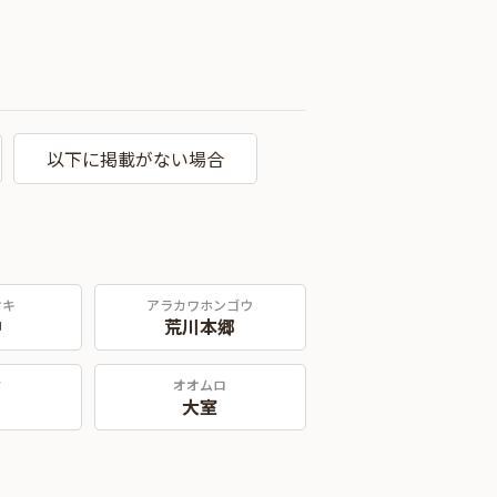
以下に掲載がない場合
オキ
アラカワホンゴウ
沖
荒川本郷
タ
オオムロ
大室