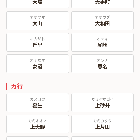
大堤
大手町
オオヤマ
オオワダ
大山
大和田
オカザト
オサキ
丘里
尾崎
オナヌマ
オンナ
女沼
恩名
カ行
カズロウ
カミイサゴイ
葛生
上砂井
カミオオノ
カミカタタ
上大野
上片田