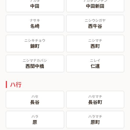
ナカダ
ナカダシンデン
中田
中田新田
ナサキ
ニシウシガヤ
名崎
西牛谷
ニシキチョウ
ニシマチ
錦町
西町
ニシマナカバシ
ニレイ
西間中橋
仁連
ハ行
ハセ
ハセマチ
長谷
長谷町
ハラ
ハラマチ
原
原町