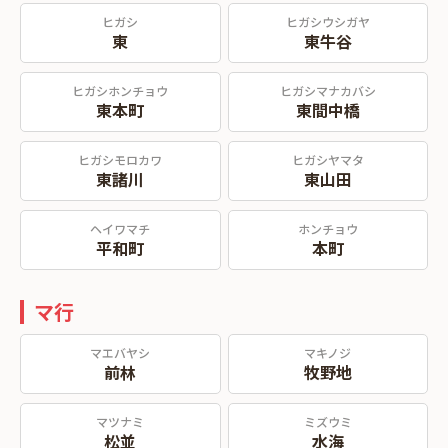
ヒガシ
ヒガシウシガヤ
東
東牛谷
ヒガシホンチョウ
ヒガシマナカバシ
東本町
東間中橋
ヒガシモロカワ
ヒガシヤマタ
東諸川
東山田
ヘイワマチ
ホンチョウ
平和町
本町
マ行
マエバヤシ
マキノジ
前林
牧野地
マツナミ
ミズウミ
松並
水海