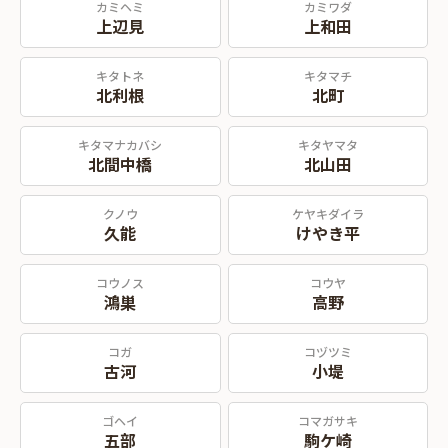
カミヘミ
カミワダ
上辺見
上和田
キタトネ
キタマチ
北利根
北町
キタマナカバシ
キタヤマタ
北間中橋
北山田
クノウ
ケヤキダイラ
久能
けやき平
コウノス
コウヤ
鴻巣
高野
コガ
コヅツミ
古河
小堤
ゴヘイ
コマガサキ
五部
駒ケ崎