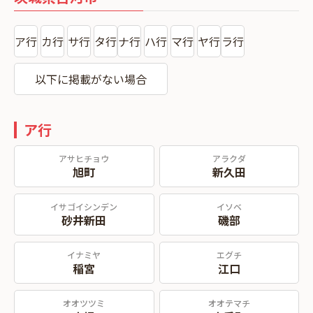
ア行
カ行
サ行
タ行
ナ行
ハ行
マ行
ヤ行
ラ行
以下に掲載がない場合
ア行
アサヒチョウ
アラクダ
旭町
新久田
イサゴイシンデン
イソベ
砂井新田
磯部
イナミヤ
エグチ
稲宮
江口
オオツツミ
オオテマチ