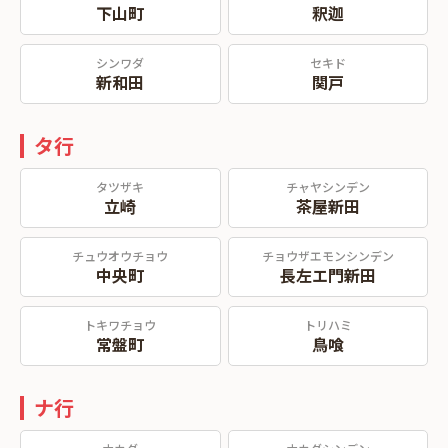
下山町
釈迦
シンワダ
セキド
新和田
関戸
タ行
タツザキ
チャヤシンデン
立崎
茶屋新田
チュウオウチョウ
チョウザエモンシンデン
中央町
長左エ門新田
トキワチョウ
トリハミ
常盤町
鳥喰
ナ行