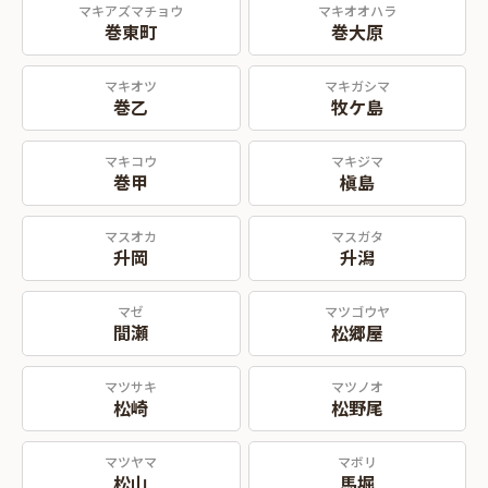
マキアズマチョウ
マキオオハラ
巻東町
巻大原
マキオツ
マキガシマ
巻乙
牧ケ島
マキコウ
マキジマ
巻甲
槇島
マスオカ
マスガタ
升岡
升潟
マゼ
マツゴウヤ
間瀬
松郷屋
マツサキ
マツノオ
松崎
松野尾
マツヤマ
マボリ
松山
馬堀