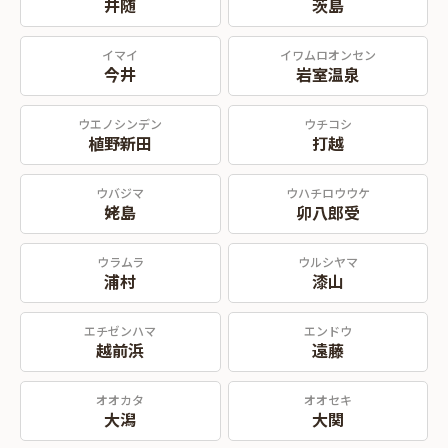
井随
茨島
イマイ
イワムロオンセン
今井
岩室温泉
ウエノシンデン
ウチコシ
植野新田
打越
ウバジマ
ウハチロウウケ
姥島
卯八郎受
ウラムラ
ウルシヤマ
浦村
漆山
エチゼンハマ
エンドウ
越前浜
遠藤
オオカタ
オオセキ
大潟
大関