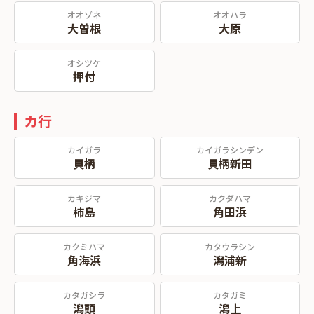
オオゾネ
オオハラ
大曽根
大原
オシツケ
押付
カ行
カイガラ
カイガラシンデン
貝柄
貝柄新田
カキジマ
カクダハマ
柿島
角田浜
カクミハマ
カタウラシン
角海浜
潟浦新
カタガシラ
カタガミ
潟頭
潟上