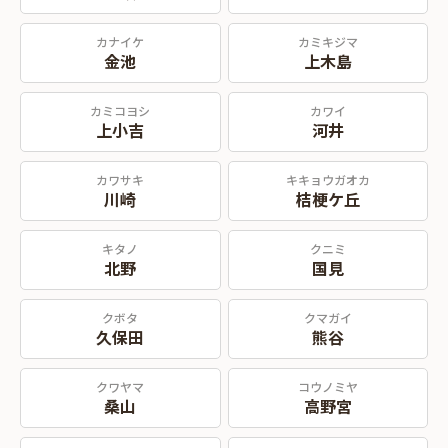
カナイケ
カミキジマ
金池
上木島
カミコヨシ
カワイ
上小吉
河井
カワサキ
キキョウガオカ
川崎
桔梗ケ丘
キタノ
クニミ
北野
国見
クボタ
クマガイ
久保田
熊谷
クワヤマ
コウノミヤ
桑山
高野宮