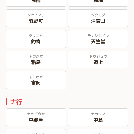
高橋
高畑
タケノマチ
ツクモダ
竹野町
津雲田
ツリヨセ
テンジクドウ
釣寄
天竺堂
トウジマ
ドウジョウ
稲島
道上
トミオカ
富岡
ナ行
ナカゴウヤ
ナカジマ
中郷屋
中島