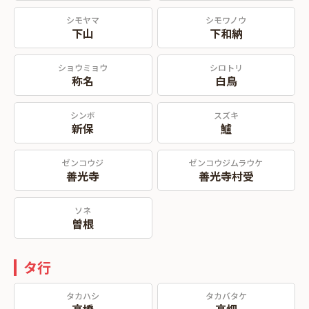
シモヤマ
シモワノウ
下山
下和納
ショウミョウ
シロトリ
称名
白鳥
シンボ
スズキ
新保
鱸
ゼンコウジ
ゼンコウジムラウケ
善光寺
善光寺村受
ソネ
曽根
タ行
タカハシ
タカバタケ