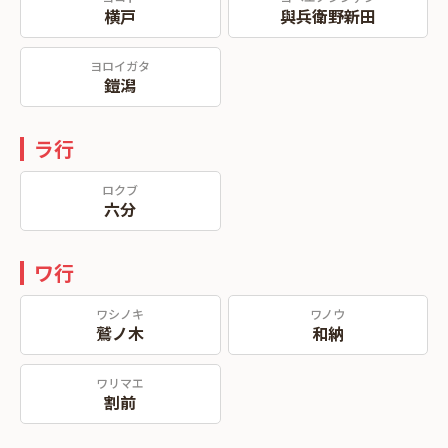
横戸
與兵衛野新田
ヨロイガタ
鎧潟
ラ行
ロクブ
六分
ワ行
ワシノキ
ワノウ
鷲ノ木
和納
ワリマエ
割前