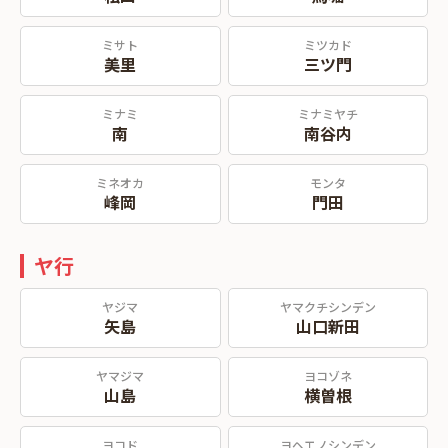
ミサト
ミツカド
美里
三ツ門
ミナミ
ミナミヤチ
南
南谷内
ミネオカ
モンタ
峰岡
門田
ヤ行
ヤジマ
ヤマクチシンデン
矢島
山口新田
ヤマジマ
ヨコゾネ
山島
横曽根
ヨコド
ヨヘエノシンデン