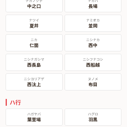
ナカノクチ
ナガバ
中之口
長場
ナツイ
ナミオカ
夏井
並岡
ニカ
ニシナカ
仁箇
西中
ニシナガシマ
ニシフナコシ
西長島
西船越
ニシヨリアゲ
ヌノメ
西汰上
布目
ハ行
ハガヤバ
ハグロ
葉萱場
羽黒