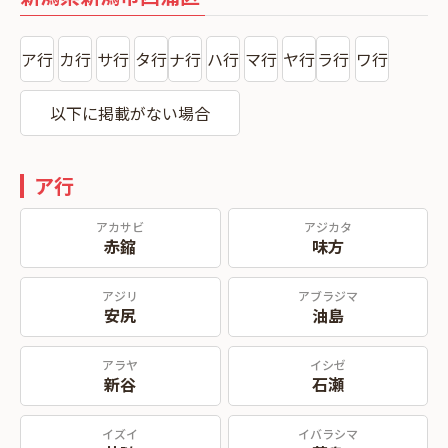
ア行
カ行
サ行
タ行
ナ行
ハ行
マ行
ヤ行
ラ行
ワ行
以下に掲載がない場合
ア行
アカサビ
アジカタ
赤鏥
味方
アジリ
アブラジマ
安尻
油島
アラヤ
イシゼ
新谷
石瀬
イズイ
イバラシマ