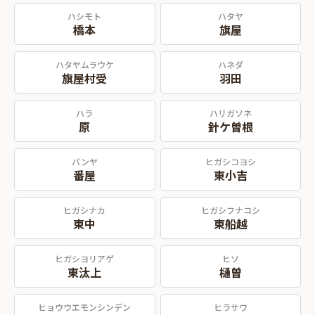
ハシモト
ハタヤ
橋本
旗屋
ハタヤムラウケ
ハネダ
旗屋村受
羽田
ハラ
ハリガソネ
原
針ケ曽根
バンヤ
ヒガシコヨシ
番屋
東小吉
ヒガシナカ
ヒガシフナコシ
東中
東船越
ヒガシヨリアゲ
ヒソ
東汰上
樋曽
ヒョウウエモンシンデン
ヒラサワ