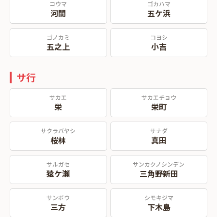
コウマ
ゴカハマ
河間
五ケ浜
ゴノカミ
コヨシ
五之上
小吉
サ行
サカエ
サカエチョウ
栄
栄町
サクラバヤシ
サナダ
桜林
真田
サルガセ
サンカクノシンデン
猿ケ瀬
三角野新田
サンボウ
シモキジマ
三方
下木島