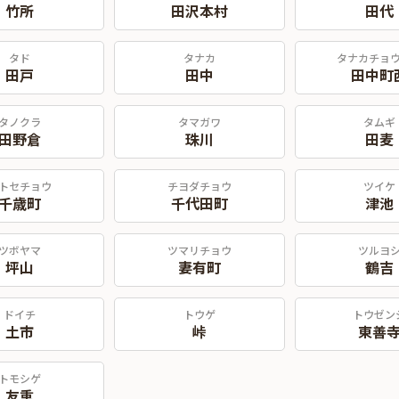
竹所
田沢本村
田代
タド
タナカ
タナカチョ
田戸
田中
田中町
タノクラ
タマガワ
タムギ
田野倉
珠川
田麦
トセチョウ
チヨダチョウ
ツイケ
千歳町
千代田町
津池
ツボヤマ
ツマリチョウ
ツルヨ
坪山
妻有町
鶴吉
ドイチ
トウゲ
トウゼン
土市
峠
東善
トモシゲ
友重