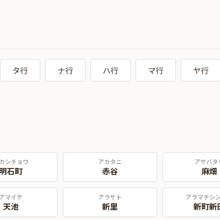
タ行
ナ行
ハ行
マ行
ヤ行
カシチョウ
アカタニ
アサバタ
明石町
赤谷
麻畑
アマイケ
アラサト
アラマチシ
天池
新里
新町新