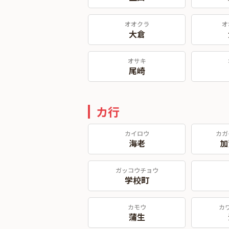
オオクラ
オ
大倉
オサキ
尾崎
カ行
カイロウ
カガ
海老
加
ガッコウチョウ
学校町
カモウ
カ
蒲生