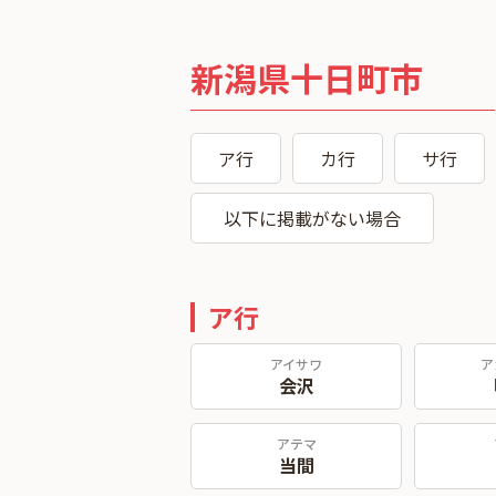
新潟県十日町市
ア行
カ行
サ行
以下に掲載がない場合
ア行
アイサワ
ア
会沢
アテマ
当間