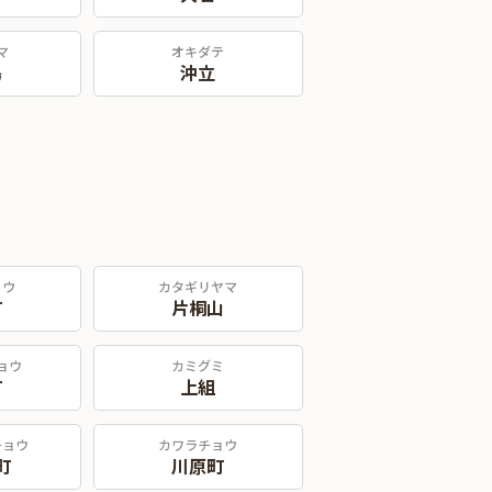
マ
オキダテ
島
沖立
ョウ
カタギリヤマ
町
片桐山
ョウ
カミグミ
町
上組
チョウ
カワラチョウ
町
川原町