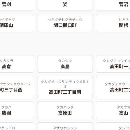
菅刈
姿
菅沼
セイダヤマ
セキグチヒグチチョウ
セキネ
清田山
関口樋口町
関根
タカクラ
タカシマ
タカダチョウイ
高倉
高島
高田町一
タカダチョウサンチョウメミナ
ウサンチョウメニシ
タカダチョウニ
ミ
町三丁目西
高田町二
高田町三丁目南
タカバ
タカハラダ
タカヤ
鷹羽
高原田
高山
タケトコロ
タザワホンソン
タシロ