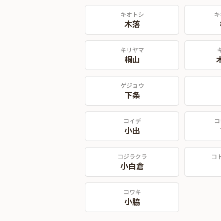
キオトシ
キ
木落
キリヤマ
桐山
ゲジョウ
下条
コイデ
コ
小出
コジラクラ
コ
小白倉
コワキ
小脇