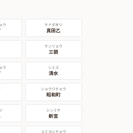
ョウ
サナダオツ
町
真田乙
ラ
サンリョウ
三領
ョウ
シミズ
町
清水
ジ
ショウワチョウ
昭和町
ツ
シンミヤ
乙
新宮
マ
スミヨシチョウ