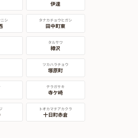
伊達
ウニシ
タナカチョウヒガシ
西
田中町東
タルサワ
樽沢
ツカハラチョウ
塚原町
シ
テラガサキ
寺ケ崎
ジ
トオカマチアカクラ
寺
十日町赤倉