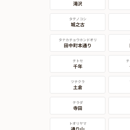
滝沢
タテノコシ
城之古
タナカチョウホンドオリ
田中町本通り
チトセ
チ
千年
ツチクラ
土倉
テラダ
寺田
トオリヤマ
通り山