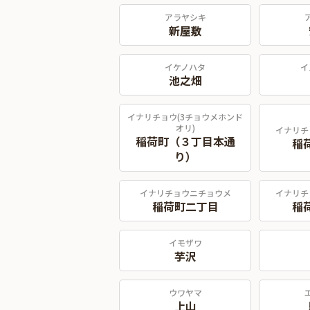
アラヤシキ
新屋敷
イケノハタ
イ
池之畑
イナリチョウ(3チョウメホンド
オリ)
イナリチ
稲荷町（３丁目本通
稲
り）
イナリチョウニチョウメ
イナリチ
稲荷町二丁目
稲
イモザワ
芋沢
ウワヤマ
上山