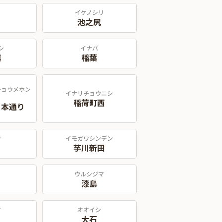
リ
イケノシリ
池之尻
シ
イナバ
越
稲葉
チョウメホン
イナリチョウニシ
稲荷町西
目本通り
ワ
イモガワシンデン
芋川新田
ウルシジマ
漆島
ケ
オオイシ
大石