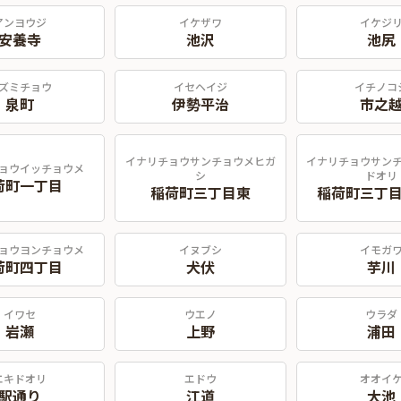
アンヨウジ
イケザワ
イケジ
安養寺
池沢
池尻
ズミチョウ
イセヘイジ
イチノコ
泉町
伊勢平治
市之
イナリチョウサンチョウメヒガ
イナリチョウサン
ョウイッチョウメ
シ
ドオリ
荷町一丁目
稲荷町三丁目東
稲荷町三丁
ョウヨンチョウメ
イヌブシ
イモガ
荷町四丁目
犬伏
芋川
イワセ
ウエノ
ウラダ
岩瀬
上野
浦田
エキドオリ
エドウ
オオイ
駅通り
江道
大池