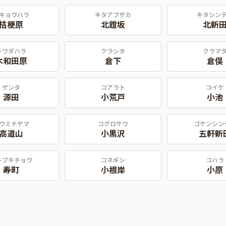
キョウハラ
キタアブザカ
キタシン
桔梗原
北鐙坂
北新
キワダハラ
クラシタ
クラマ
木和田原
倉下
倉俣
ゲンタ
コアラト
コイケ
源田
小荒戸
小池
ウミチヤマ
コグロサワ
ゴケンシン
高道山
小黒沢
五軒新
トブキチョウ
コネギシ
コハラ
寿町
小根岸
小原