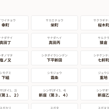
イワイチョウ
サカエチョウ
サクラギチ
幸町
栄町
桜木
サナダテイ
サナダヘイ
サルク
真田丁
真田丙
猿倉
シオノマタ
シタダイラシンデン
シチケンチ
塩ノ又
下平新田
七軒
シモグミ
シモジョウ
ジュウ
下組
霜条
重地
ザ(ダイ1、2)
シンザ(ダイ3、4)
シンザオ
（第１、２）
新座（第３、４）
新座
スガカリ
スガタ
スガヌ