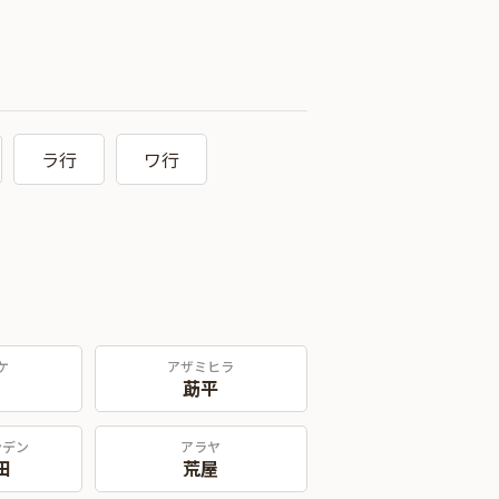
ラ行
ワ行
ケ
アザミヒラ
莇平
ンデン
アラヤ
田
荒屋