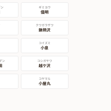
デン
ギミヨウ
田
儀明
タ
クワガラザワ
鍬柄沢
コイズミ
小泉
デン
コシガサワ
田
越ケ沢
コヤマル
小屋丸