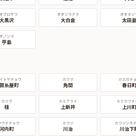
オグロサワ
オオジラクラ
オオタジ
大黒沢
大白倉
太田
オノシマ
苧島
イトヤチョウ
カクマ
カスガチ
賀糸屋町
角間
春日
カツラ
カミアライ
カミカワチ
桂
上新井
上川
ワウチチョウ
カワジ
カワジシモ
河内町
川治
川治下