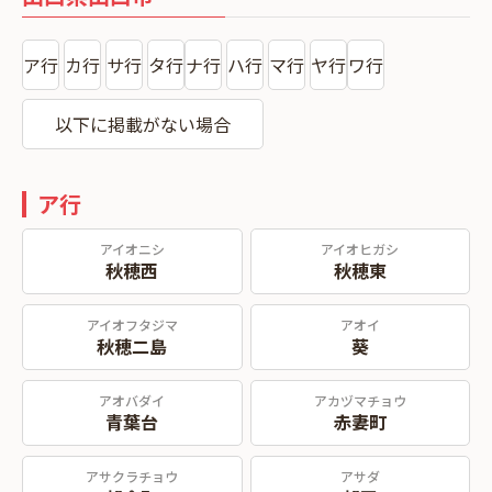
ア行
カ行
サ行
タ行
ナ行
ハ行
マ行
ヤ行
ワ行
以下に掲載がない場合
ア行
アイオニシ
アイオヒガシ
秋穂西
秋穂東
アイオフタジマ
アオイ
秋穂二島
葵
アオバダイ
アカヅマチョウ
青葉台
赤妻町
アサクラチョウ
アサダ