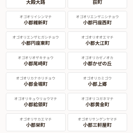
大殿大路
荻町
オゴオリイシンマチ
オゴオリエンザニシチョウ
小郡維新町
小郡円座西町
オゴオリエンザヒガシチョウ
オゴオリオオエマチ
小郡円座東町
小郡大江町
オゴオリオザキチョウ
オゴオリカゼノオカ
小郡尾崎町
小郡かぜの丘
オゴオリカナホリチョウ
オゴオリカミゴウ
小郡金堀町
小郡上郷
オゴオリキュウリョウマチ
オゴオリコガネマチ
小郡給領町
小郡黄金町
オゴオリサカエマチ
オゴオリサンゲンヤマチ
小郡栄町
小郡三軒屋町