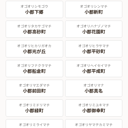
オゴオリシモゴウ
オゴオリシンマチ
小郡下郷
小郡新町
オゴオリタカサゴマチ
オゴオリハナゾノマチ
小郡高砂町
小郡花園町
オゴオリヒカリガオカ
オゴオリヒラサマチ
小郡光が丘
小郡平砂町
オゴオリフナクラマチ
オゴオリヘイセイマチ
小郡船倉町
小郡平成町
オゴオリマエダマチ
オゴオリマナ
小郡前田町
小郡真名
オゴオリミドリマチ
オゴオリミユキマチ
小郡緑町
小郡御幸町
オゴオリミライマチ
オゴオリヤマテカミマチ