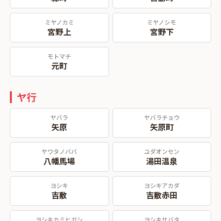
ミヤノカミ
ミヤノシモ
宮野上
宮野下
モトマチ
元町
ヤ行
ヤバラ
ヤバラチョウ
矢原
矢原町
ヤワタノババ
ユダオンセン
八幡馬場
湯田温泉
ヨシキ
ヨシキアカダ
吉敷
吉敷赤田
ヨシキカミヒガシ
ヨシキサバタ