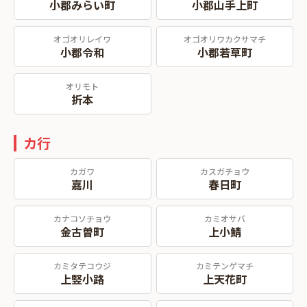
小郡みらい町
小郡山手上町
オゴオリレイワ
オゴオリワカクサマチ
小郡令和
小郡若草町
オリモト
折本
カ行
カガワ
カスガチョウ
嘉川
春日町
カナコソチョウ
カミオサバ
金古曽町
上小鯖
カミタテコウジ
カミテンゲマチ
上竪小路
上天花町