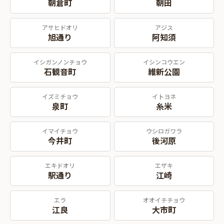
朝倉町
朝田
アサヒドオリ
アジス
旭通り
阿知須
イシガンノンチョウ
イシンコウエン
石観音町
維新公園
イズミチョウ
イトヨネ
泉町
糸米
イマイチョウ
ウシロガワラ
今井町
後河原
エキドオリ
エザキ
駅通り
江崎
エラ
オオイチチョウ
江良
大市町