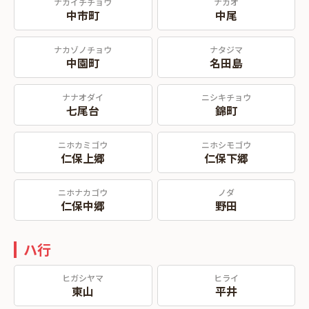
ナカイチチョウ
ナカオ
中市町
中尾
ナカゾノチョウ
ナタジマ
中園町
名田島
ナナオダイ
ニシキチョウ
七尾台
錦町
ニホカミゴウ
ニホシモゴウ
仁保上郷
仁保下郷
ニホナカゴウ
ノダ
仁保中郷
野田
ハ行
ヒガシヤマ
ヒライ
東山
平井