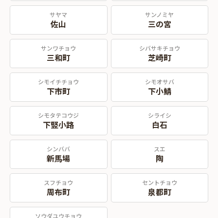
サヤマ
サンノミヤ
佐山
三の宮
サンワチョウ
シバサキチョウ
三和町
芝崎町
シモイチチョウ
シモオサバ
下市町
下小鯖
シモタテコウジ
シライシ
下竪小路
白石
シンババ
スエ
新馬場
陶
スフチョウ
セントチョウ
周布町
泉都町
ソウダユウチョウ