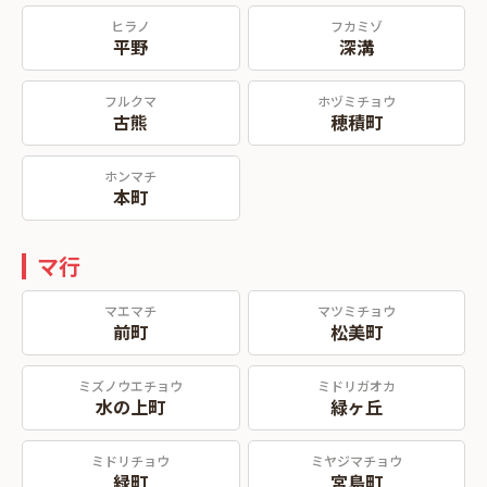
ヒラノ
フカミゾ
平野
深溝
フルクマ
ホヅミチョウ
古熊
穂積町
ホンマチ
本町
マ行
マエマチ
マツミチョウ
前町
松美町
ミズノウエチョウ
ミドリガオカ
水の上町
緑ヶ丘
ミドリチョウ
ミヤジマチョウ
緑町
宮島町