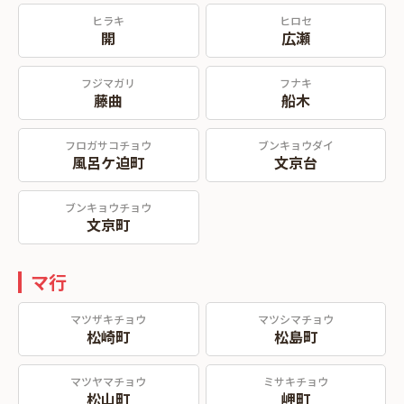
ヒラキ
ヒロセ
開
広瀬
フジマガリ
フナキ
藤曲
船木
フロガサコチョウ
ブンキョウダイ
風呂ケ迫町
文京台
ブンキョウチョウ
文京町
マ行
マツザキチョウ
マツシマチョウ
松崎町
松島町
マツヤマチョウ
ミサキチョウ
松山町
岬町