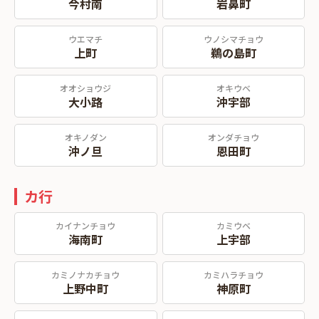
今村南
岩鼻町
ウエマチ
ウノシマチョウ
上町
鵜の島町
オオショウジ
オキウベ
大小路
沖宇部
オキノダン
オンダチョウ
沖ノ旦
恩田町
カ行
カイナンチョウ
カミウベ
海南町
上宇部
カミノナカチョウ
カミハラチョウ
上野中町
神原町