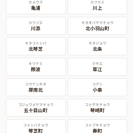
カメウラ
カワカミ
亀浦
川上
カワゾエ
キタオバヤマチョウ
川添
北小羽山町
キタコトシバ
キタジョウ
北琴芝
北条
キワナミ
クサエ
際波
草江
コウナンキタ
コグシ
厚南北
小串
ゴジュウメヤマチョウ
コトザキチョウ
五十目山町
琴崎町
コトシバチョウ
コトブキチョウ
琴芝町
寿町