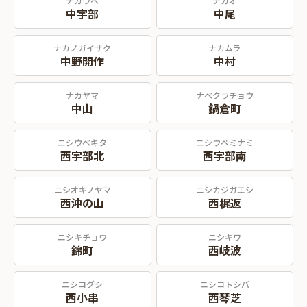
ナカウベ
ナカオ
中宇部
中尾
ナカノガイサク
ナカムラ
中野開作
中村
ナカヤマ
ナベクラチョウ
中山
鍋倉町
ニシウベキタ
ニシウベミナミ
西宇部北
西宇部南
ニシオキノヤマ
ニシカジガエシ
西沖の山
西梶返
ニシキチョウ
ニシキワ
錦町
西岐波
ニシコグシ
ニシコトシバ
西小串
西琴芝