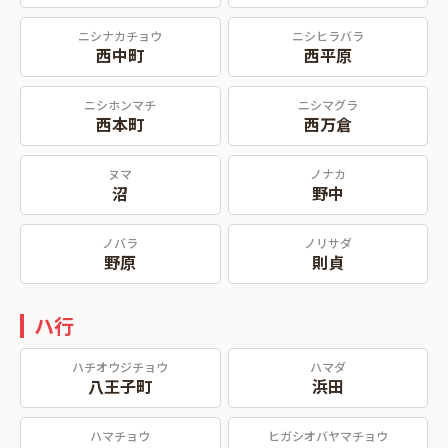
ニシナカチョウ
ニシヒラバラ
西中町
西平原
ニシホンマチ
ニシマグラ
西本町
西万倉
ヌマ
ノナカ
沼
野中
ノバラ
ノリサダ
野原
則貞
ハ行
ハチオウジチョウ
ハマダ
八王子町
浜田
ハマチョウ
ヒガシオバヤマチョウ