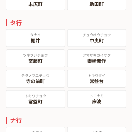
末広町
助田町
タ行
タナイ
チュウオウチョウ
棚井
中央町
ツネフジチョウ
ツマザキガイサク
常藤町
妻崎開作
テラノマエチョウ
トキワダイ
寺の前町
常盤台
トキワチョウ
トコナミ
常盤町
床波
ナ行