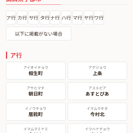
ア行
カ行
サ行
タ行
ナ行
ハ行
マ行
ヤ行
ワ行
以下に掲載がない場合
ア行
アイオイチョウ
アゲジョウ
相生町
上条
アサヒマチ
アストピア
朝日町
あすとぴあ
イノウチョウ
イマムラキタ
居能町
今村北
イマムラミナミ
イワハナチョウ