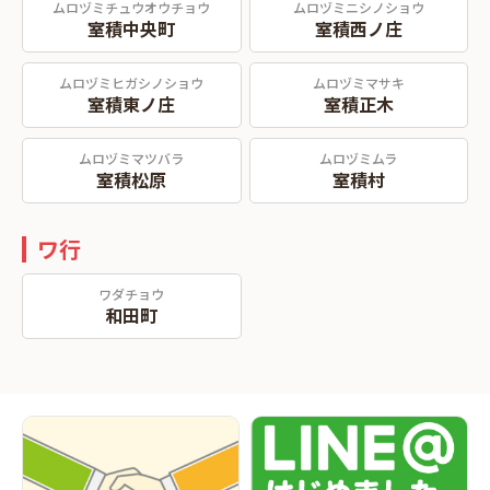
ムロヅミチュウオウチョウ
ムロヅミニシノショウ
室積中央町
室積西ノ庄
ムロヅミヒガシノショウ
ムロヅミマサキ
室積東ノ庄
室積正木
ムロヅミマツバラ
ムロヅミムラ
室積松原
室積村
ワ行
ワダチョウ
和田町