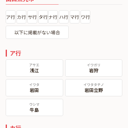
ア行
カ行
サ行
タ行
ナ行
ハ行
マ行
ワ行
以下に掲載がない場合
ア行
アサエ
イワガリ
浅江
岩狩
イワタ
イワタタテノ
岩田
岩田立野
ウシマ
牛島
カ行