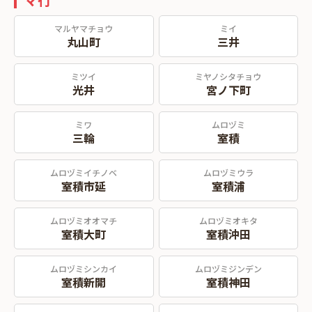
マルヤマチョウ
ミイ
丸山町
三井
ミツイ
ミヤノシタチョウ
光井
宮ノ下町
ミワ
ムロヅミ
三輪
室積
ムロヅミイチノベ
ムロヅミウラ
室積市延
室積浦
ムロヅミオオマチ
ムロヅミオキタ
室積大町
室積沖田
ムロヅミシンカイ
ムロヅミジンデン
室積新開
室積神田