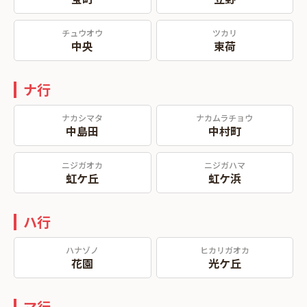
チュウオウ
ツカリ
中央
束荷
ナ行
ナカシマタ
ナカムラチョウ
中島田
中村町
ニジガオカ
ニジガハマ
虹ケ丘
虹ケ浜
ハ行
ハナゾノ
ヒカリガオカ
花園
光ケ丘
マ行