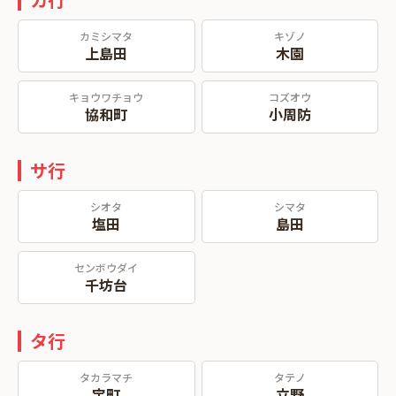
カミシマタ
キゾノ
上島田
木園
キョウワチョウ
コズオウ
協和町
小周防
サ行
シオタ
シマタ
塩田
島田
センボウダイ
千坊台
タ行
タカラマチ
タテノ
宝町
立野