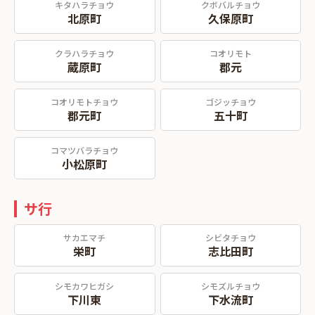
キタハラチョウ
クボバルチョウ
北原町
久保原町
クラハラチョウ
コオリモト
蔵原町
郡元
コオリモトチョウ
ゴジッチョウ
郡元町
五十町
コマツバラチョウ
小松原町
サ行
サカエマチ
シビタチョウ
栄町
志比田町
シモカワヒガシ
シモズルチョウ
下川東
下水流町