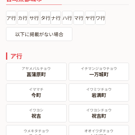
ア行
カ行
サ行
タ行
ナ行
ハ行
マ行
ヤ行
ワ行
以下に掲載がない場合
ア行
アヤメバルチョウ
イチマンジョウチョウ
菖蒲原町
一万城町
イママチ
イワミツチョウ
今町
岩満町
イワヨシ
イワヨシチョウ
祝吉
祝吉町
ウメキタチョウ
オオイワダチョウ