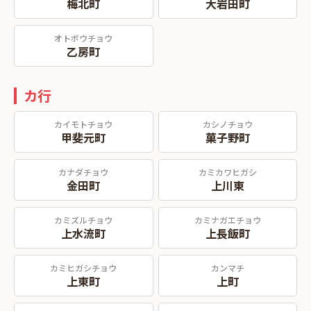
梅北町
大岩田町
オトボウチョウ
乙房町
カ行
カイモトチョウ
カシノチョウ
甲斐元町
菓子野町
カナダチョウ
カミカワヒガシ
金田町
上川東
カミズルチョウ
カミナガエチョウ
上水流町
上長飯町
カミヒガシチョウ
カンマチ
上東町
上町