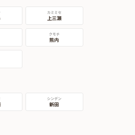
テ
カミミセ
手
上三瀬
クモチ
熊内
セ
シンデン
瀬
新田