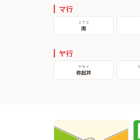
マ行
ミナミ
南
ヤ行
ヤキイ
弥起井