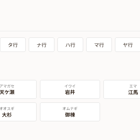
タ行
ナ行
ハ行
マ行
ヤ行
アマガセ
イワイ
エマ
天ケ瀬
岩井
江馬
オオスギ
オムナギ
大杉
御棟