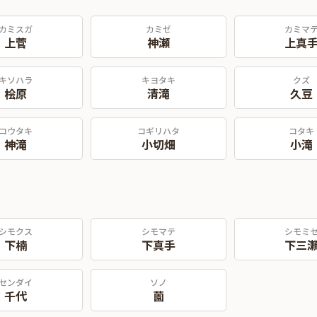
カミスガ
カミゼ
カミマ
上菅
神瀬
上真
キソハラ
キヨタキ
クズ
桧原
清滝
久豆
コウタキ
コギリハタ
コタキ
神滝
小切畑
小滝
シモクス
シモマテ
シモミ
下楠
下真手
下三
センダイ
ソノ
千代
薗