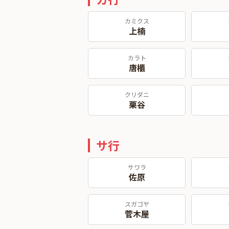
カミクス
上楠
カラト
唐櫃
クリダニ
栗谷
サ行
サワラ
佐原
スガゴヤ
菅木屋