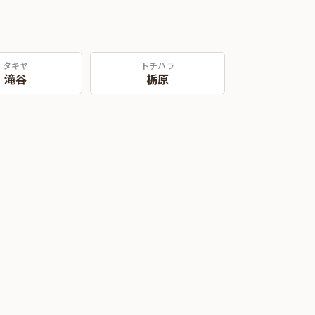
タキヤ
トチハラ
滝谷
栃原