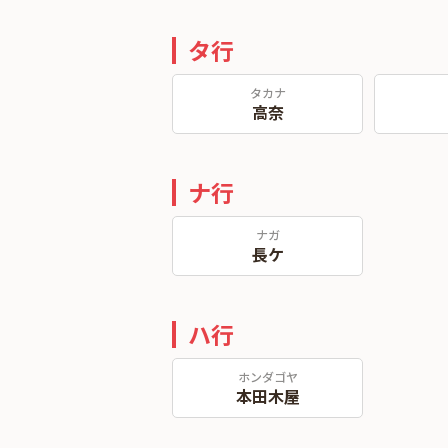
タ行
タカナ
高奈
ナ行
ナガ
長ケ
ハ行
ホンダゴヤ
本田木屋