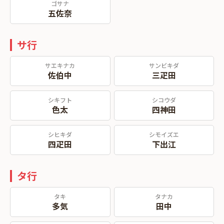
ゴサナ
五佐奈
サ行
サエキナカ
サンビキダ
佐伯中
三疋田
シキフト
シコウダ
色太
四神田
シヒキダ
シモイズエ
四疋田
下出江
タ行
タキ
タナカ
多気
田中