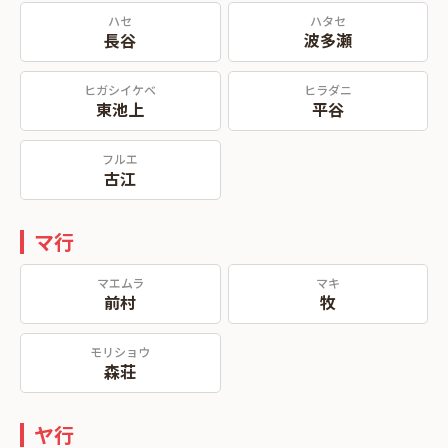
ハセ
ハタセ
長谷
波多瀬
ヒガシイケベ
ヒラダニ
東池上
平谷
フルエ
古江
マ行
マエムラ
マキ
前村
牧
モリショウ
森荘
ヤ行