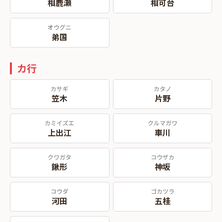
相鹿瀬
相可台
オウグニ
弟国
カ行
カサギ
カタノ
笠木
片野
カミイズエ
クルマガワ
上出江
車川
クワガタ
コウザカ
鍬形
神坂
コウダ
ゴカツラ
河田
五桂