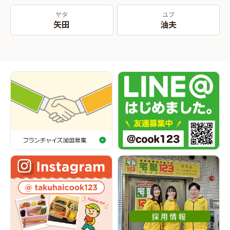
ヤタ
ユブ
矢田
油夫