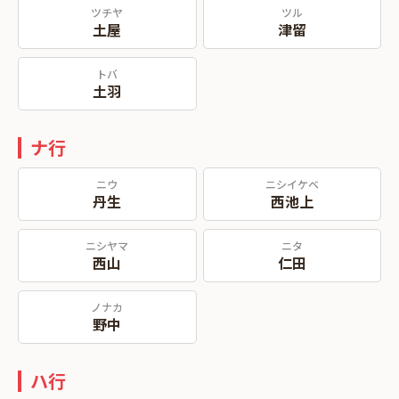
ツチヤ
ツル
土屋
津留
トバ
土羽
ナ行
ニウ
ニシイケベ
丹生
西池上
ニシヤマ
ニタ
西山
仁田
ノナカ
野中
ハ行