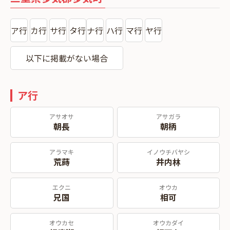
ア行
カ行
サ行
タ行
ナ行
ハ行
マ行
ヤ行
以下に掲載がない場合
ア行
アサオサ
アサガラ
朝長
朝柄
アラマキ
イノウチバヤシ
荒蒔
井内林
エクニ
オウカ
兄国
相可
オウカセ
オウカダイ