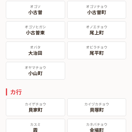
オゴソ
オゴソチョウ
小古曽
小古曽町
オゴソヒガシ
オノエチョウ
小古曽東
尾上町
オバタ
オビラチョウ
大治田
尾平町
オヤマチョウ
小山町
カ行
カイゲチョウ
カイヅカチョウ
貝家町
貝塚町
カスミ
カネバチョウ
霞
金場町