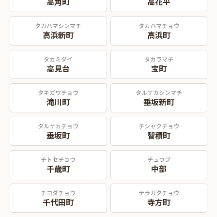
高角町
高花平
タカハマシンマチ
タカハマチョウ
高浜新町
高浜町
タカミダイ
タカラマチ
高見台
宝町
タキガワチョウ
タルサカシンマチ
滝川町
垂坂新町
タルサカチョウ
チシャクチョウ
垂坂町
智積町
チトセチョウ
チュウブ
千歳町
中部
チヨダチョウ
テラガタチョウ
千代田町
寺方町