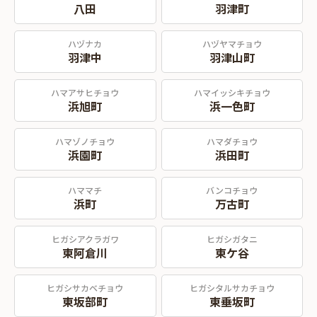
八田
羽津町
ハヅナカ
ハヅヤマチョウ
羽津中
羽津山町
ハマアサヒチョウ
ハマイッシキチョウ
浜旭町
浜一色町
ハマゾノチョウ
ハマダチョウ
浜園町
浜田町
ハママチ
バンコチョウ
浜町
万古町
ヒガシアクラガワ
ヒガシガタニ
東阿倉川
東ケ谷
ヒガシサカベチョウ
ヒガシタルサカチョウ
東坂部町
東垂坂町