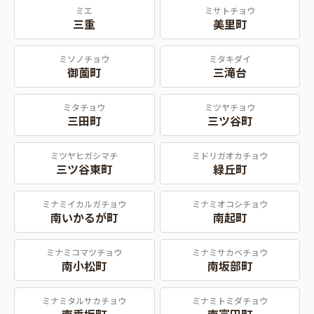
ミエ
ミサトチョウ
三重
美里町
ミソノチョウ
ミタキダイ
御薗町
三滝台
ミタチョウ
ミツヤチョウ
三田町
三ツ谷町
ミツヤヒガシマチ
ミドリガオカチョウ
三ツ谷東町
緑丘町
ミナミイカルガチョウ
ミナミオコシチョウ
南いかるが町
南起町
ミナミコマツチョウ
ミナミサカベチョウ
南小松町
南坂部町
ミナミタルサカチョウ
ミナミトミダチョウ