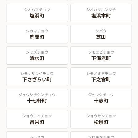
シオハマチョウ
シオハマホンマチ
塩浜町
塩浜本町
シカマチョウ
シバタ
鹿間町
芝田
シミズチョウ
シモエビチョウ
清水町
下海老町
シモサザライチョウ
シモノミヤチョウ
下さざらい町
下之宮町
ジュウシチケンチョウ
ジュウシチョウ
十七軒町
十志町
ショウエイチョウ
ショウセンチョウ
昌栄町
松泉町
シラスカ
シロキタチョウ