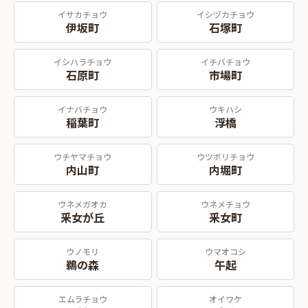
イサカチョウ
イシヅカチョウ
伊坂町
石塚町
イシハラチョウ
イチバチョウ
石原町
市場町
イナバチョウ
ウキハシ
稲葉町
浮橋
ウチヤマチョウ
ウツボリチョウ
内山町
内堀町
ウネメガオカ
ウネメチョウ
釆女が丘
釆女町
ウノモリ
ウマオコシ
鵜の森
午起
エムラチョウ
オイワケ