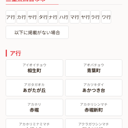
ア行
カ行
サ行
タ行
ナ行
ハ行
マ行
ヤ行
ラ行
ワ行
以下に掲載がない場合
ア行
アイオイチョウ
アオバチョウ
相生町
青葉町
アガタガオカ
アカツキダイ
あがたが丘
あかつき台
アカホリ
アカホリシンマチ
赤堀
赤堀新町
アカホリミナミマチ
アクラガワシンマチ