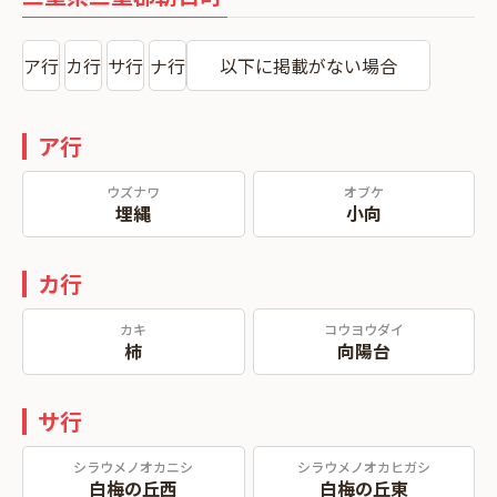
ア行
カ行
サ行
ナ行
以下に掲載がない場合
ア行
ウズナワ
オブケ
埋縄
小向
カ行
カキ
コウヨウダイ
柿
向陽台
サ行
シラウメノオカニシ
シラウメノオカヒガシ
白梅の丘西
白梅の丘東