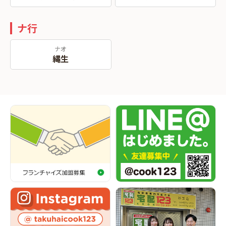
ナ行
ナオ
縄生