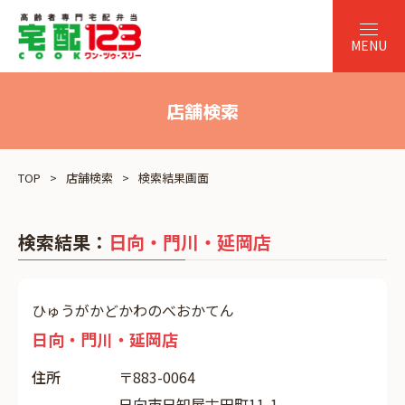
店舗検索
TOP
店舗検索
検索結果画面
検索結果：
日向・門川・延岡店
ひゅうがかどかわのべおかてん
日向・門川・延岡店
住所
〒883-0064
日向市日知屋古田町11-1