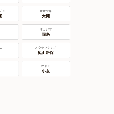
デン
オオツキ
田
大槻
オカジマ
岡島
ニ
オクヤマシンボ
谷
奥山新保
オドモ
小友