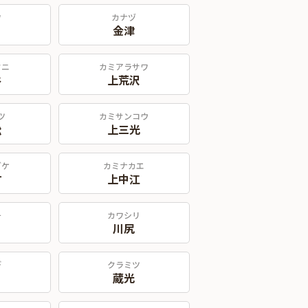
ワ
カナヅ
金津
タニ
カミアラサワ
谷
上荒沢
ツ
カミサンコウ
松
上三光
ダケ
カミナカエ
竹
上中江
チ
カワシリ
川尻
デ
クラミツ
蔵光