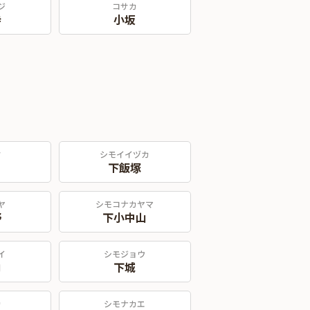
ジ
コサカ
寺
小坂
タ
シモイイヅカ
下飯塚
ヤ
シモコナカヤマ
野
下小中山
イ
シモジョウ
内
下城
カ
シモナカエ