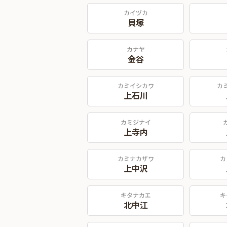
カイヅカ
貝塚
カナヤ
金谷
カミイシカワ
カ
上石川
カミジナイ
上寺内
カミナカザワ
カ
上中沢
キタナカエ
キ
北中江