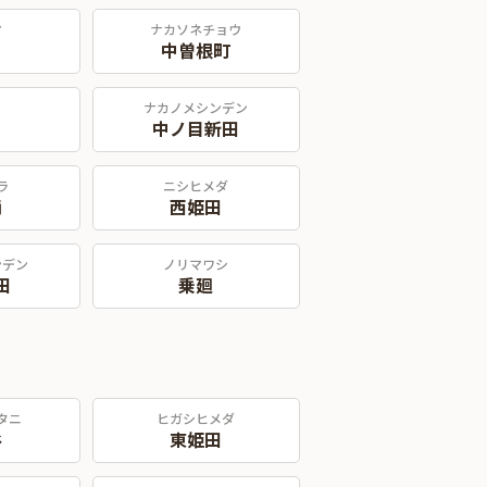
マ
ナカソネチョウ
中曽根町
ナカノメシンデン
中ノ目新田
ラ
ニシヒメダ
柄
西姫田
ンデン
ノリマワシ
田
乗廻
タニ
ヒガシヒメダ
谷
東姫田