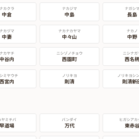
ナカクラ
ナカジマ
ナガシ
中倉
中島
長島
ナカヅマ
ナカナカヤマ
ナカノ
中妻
中々山
中野
ナカヤチ
ニシゾノチョウ
ニシナガ
中谷内
西園町
西名
シミヤウチ
ノリキヨ
ノリキヨシ
西宮内
則清
則清新
ハヤミチバ
バンダイ
ヒガシアカ
早道場
万代
東赤