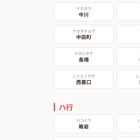
ナカガワ
中川
ナカタチョウ
中田町
ナガバタケ
長畑
ニシミノグチ
ニ
西蓑口
ハ行
ハコイワ
箱岩