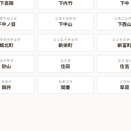
下高関
下内竹
下中
モナカノメ
シモナカヤマ
シモニシ
下中ノ目
下中山
下西
ウホクチョウ
シンエイチョウ
シントミチ
城北町
新栄町
新富
スナヤマ
スミダ
スミヨ
砂山
住田
住吉
セキイ
セキヅマ
ソウカ
関井
関妻
草荷