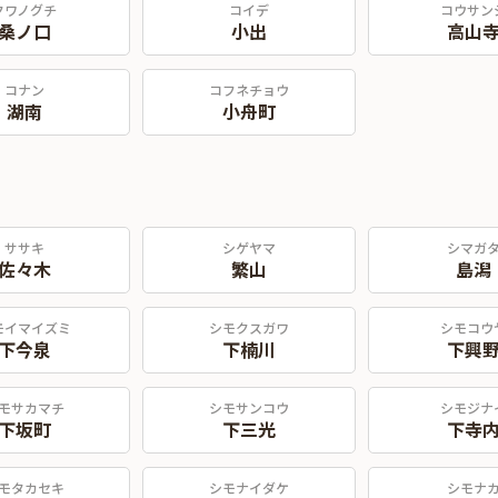
クワノグチ
コイデ
コウサン
桑ノ口
小出
高山
コナン
コフネチョウ
湖南
小舟町
ササキ
シゲヤマ
シマガ
佐々木
繁山
島潟
モイマイズミ
シモクスガワ
シモコウ
下今泉
下楠川
下興
モサカマチ
シモサンコウ
シモジナ
下坂町
下三光
下寺
モタカセキ
シモナイダケ
シモナ