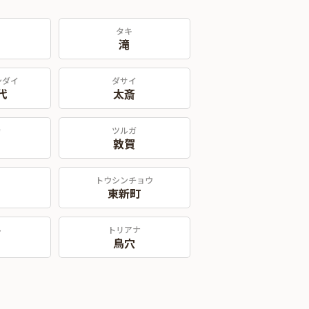
タキ
滝
ンダイ
ダサイ
代
太斎
カ
ツルガ
敦賀
トウシンチョウ
東新町
ル
トリアナ
鳥穴