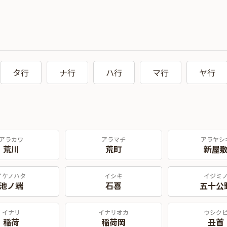
タ行
ナ行
ハ行
マ行
ヤ行
アラカワ
アラマチ
アラヤシ
荒川
荒町
新屋
イケノハタ
イシキ
イジミ
池ノ端
石喜
五十公
イナリ
イナリオカ
ウシク
稲荷
稲荷岡
丑首