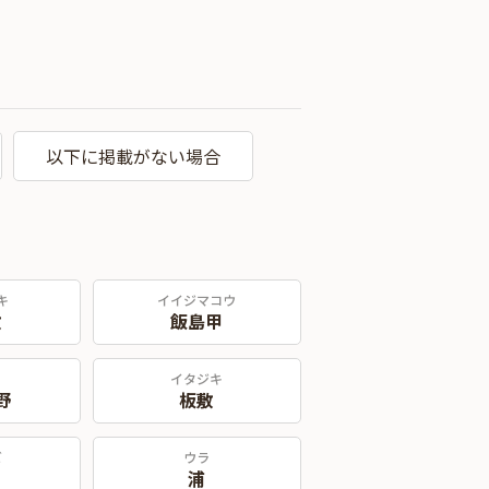
以下に掲載がない場合
キ
イイジマコウ
敷
飯島甲
ノ
イタジキ
野
板敷
ビ
ウラ
浦