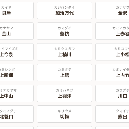
カイヤ
カジバンダイ
カナザ
貝屋
加治万代
金沢
カナヤマ
カマグイ
カミアカ
金山
釜杭
上赤
ミイマイズミ
カミクスガワ
カミコマ
上今泉
上楠川
上小
カミシンボ
カミタテ
カミナイ
上新保
上館
上内
ミナカヤマ
カミハネヅ
カワグ
上中山
上羽津
川口
タミノグチ
キリウメ
クマイ
北蓑口
切梅
熊出