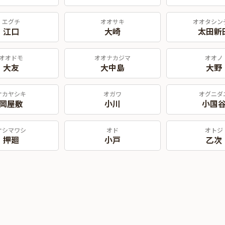
エグチ
オオサキ
オオタシン
江口
大崎
太田新
オオドモ
オオナカジマ
オオノ
大友
大中島
大野
オカヤシキ
オガワ
オグニダ
岡屋敷
小川
小国
オシマワシ
オド
オトジ
押廻
小戸
乙次