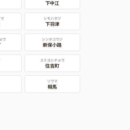
下中江
ヤマ
シモハネヅ
山
下羽津
ョウ
シンホコウジ
町
新保小路
シ
スミヨシチョウ
住吉町
ソウマ
相馬