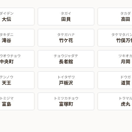
ダイデン
タガイ
タカダ
大伝
田貝
高田
タキダニ
タケガハナ
タケマタバ
滝谷
竹ケ花
竹俣万
ウオウチョウ
チョウジャダテ
ツキオ
中央町
長者館
月岡
テンノウ
トイタザワ
ドウガ
天王
戸板沢
道賀
トミジマ
トミツカチョウ
トラマ
富島
富塚町
虎丸