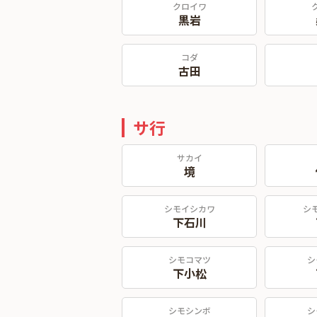
クロイワ
黒岩
コダ
古田
サ行
サカイ
境
シモイシカワ
シ
下石川
シモコマツ
シ
下小松
シモシンボ
シ