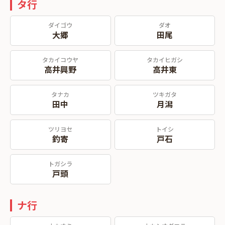
タ行
ダイゴウ
ダオ
大郷
田尾
タカイコウヤ
タカイヒガシ
高井興野
高井東
タナカ
ツキガタ
田中
月潟
ツリヨセ
トイシ
釣寄
戸石
トガシラ
戸頭
ナ行