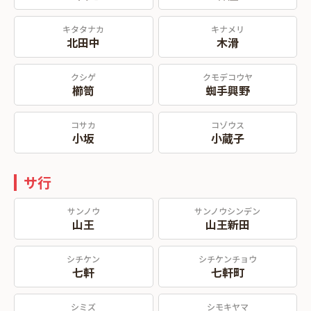
キタタナカ
キナメリ
北田中
木滑
クシゲ
クモデコウヤ
櫛笥
蜘手興野
コサカ
コゾウス
小坂
小蔵子
サ行
サンノウ
サンノウシンデン
山王
山王新田
シチケン
シチケンチョウ
七軒
七軒町
シミズ
シモキヤマ