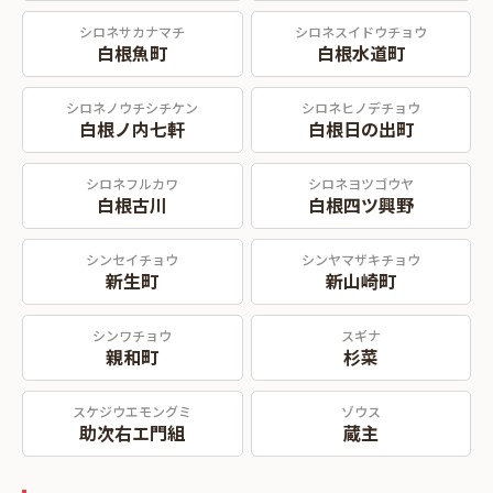
シロネサカナマチ
シロネスイドウチョウ
白根魚町
白根水道町
シロネノウチシチケン
シロネヒノデチョウ
白根ノ内七軒
白根日の出町
シロネフルカワ
シロネヨツゴウヤ
白根古川
白根四ツ興野
シンセイチョウ
シンヤマザキチョウ
新生町
新山崎町
シンワチョウ
スギナ
親和町
杉菜
スケジウエモングミ
ゾウス
助次右エ門組
蔵主