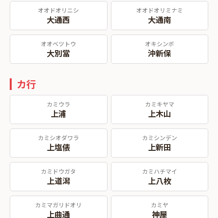
オオドオリニシ
オオドオリミナミ
大通西
大通南
オオベツトウ
オキシンボ
大別當
沖新保
カ行
カミウラ
カミキヤマ
上浦
上木山
カミシオダワラ
カミシンデン
上塩俵
上新田
カミドウガタ
カミハチマイ
上道潟
上八枚
カミマガリドオリ
カミヤ
上曲通
神屋