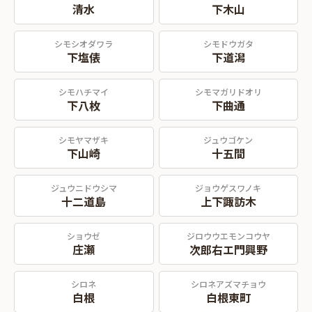
清水
下木山
シモシオダワラ
シモドウガタ
下塩俵
下道潟
シモハチマイ
シモマガリドオリ
下八枚
下曲通
シモヤマザキ
ジュウゴケン
下山崎
十五間
ジュウニドウシマ
ジョウゲスワノキ
十二道島
上下諏訪木
ショウゼ
ジロウウエモンコウヤ
庄瀬
次郎右エ門興野
シロネ
シロネアズマチョウ
白根
白根東町