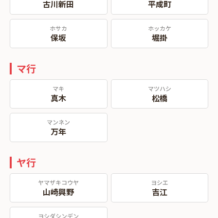
古川新田
平成町
ホサカ
ホッカケ
保坂
堀掛
マ行
マキ
マツハシ
真木
松橋
マンネン
万年
ヤ行
ヤマザキコウヤ
ヨシエ
山崎興野
吉江
ヨシダシンデン