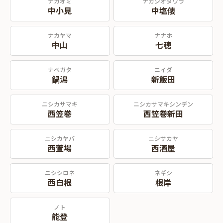
ナカオミ
ナカシオダワラ
中小見
中塩俵
ナカヤマ
ナナホ
中山
七穂
ナベガタ
ニイダ
鍋潟
新飯田
ニシカサマキ
ニシカサマキシンデン
西笠巻
西笠巻新田
ニシカヤバ
ニシサカヤ
西萱場
西酒屋
ニシシロネ
ネギシ
西白根
根岸
ノト
能登