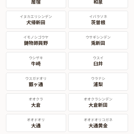
居宿
和泉
イヌカエリシンデン
イバラソネ
犬帰新田
茨曽根
イモノシゴウヤ
ウサギシンデン
鋳物師興野
兎新田
ウシザキ
ウスイ
牛崎
臼井
ウスガドオリ
ウラナシ
獺ヶ通
浦梨
オオクラ
オオクラシンデン
大倉
大倉新田
オオドオリ
オオドオリコガネ
大通
大通黄金