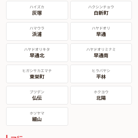
ハイズカ
ハクシンチョウ
灰塚
白新町
ハマウラ
ハヤドオリ
浜浦
早通
ハヤドオリキタ
ハヤドオリミナミ
早通北
早通南
ヒガシサカエマチ
ヒラバヤシ
東栄町
平林
ブツデン
ホクヨウ
仏伝
北陽
ホソヤマ
細山