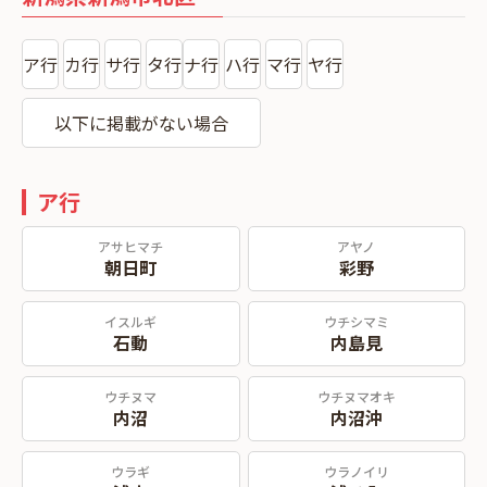
ア行
カ行
サ行
タ行
ナ行
ハ行
マ行
ヤ行
以下に掲載がない場合
ア行
アサヒマチ
アヤノ
朝日町
彩野
イスルギ
ウチシマミ
石動
内島見
ウチヌマ
ウチヌマオキ
内沼
内沼沖
ウラギ
ウラノイリ