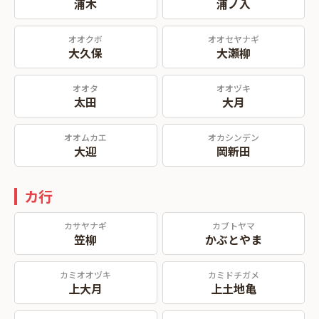
浦木
浦ノ入
オオクボ
オオセヤナギ
大久保
大瀬柳
オオタ
オオヅキ
太田
大月
オオムカエ
オカシンデン
大迎
岡新田
カ行
カサヤナギ
カブトヤマ
笠柳
かぶとやま
カミオオヅキ
カミドチガメ
上大月
上土地亀