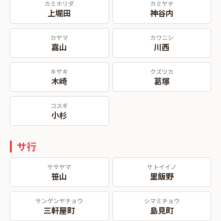
カミホリダ
カミヤチ
上堀田
神谷内
カヤマ
カワニシ
嘉山
川西
キザキ
クズツカ
木崎
葛塚
コスギ
小杉
サ行
ササヤマ
サトイイノ
笹山
里飯野
サンゲンヤチョウ
シマミチョウ
三軒屋町
島見町