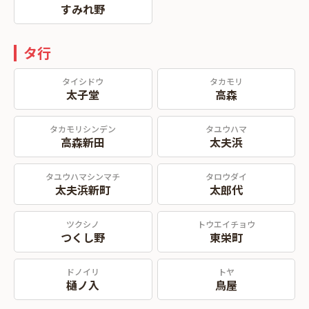
すみれ野
タ行
タイシドウ
タカモリ
太子堂
高森
タカモリシンデン
タユウハマ
高森新田
太夫浜
タユウハマシンマチ
タロウダイ
太夫浜新町
太郎代
ツクシノ
トウエイチョウ
つくし野
東栄町
ドノイリ
トヤ
樋ノ入
鳥屋