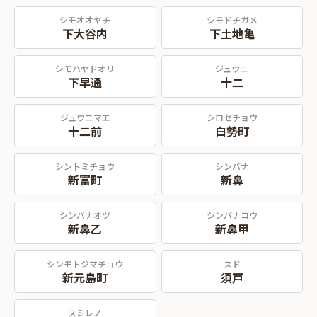
シモオオヤチ
シモドチガメ
下大谷内
下土地亀
シモハヤドオリ
ジュウニ
下早通
十二
ジュウニマエ
シロセチョウ
十二前
白勢町
シントミチョウ
シンバナ
新富町
新鼻
シンバナオツ
シンバナコウ
新鼻乙
新鼻甲
シンモトジマチョウ
スド
新元島町
須戸
スミレノ