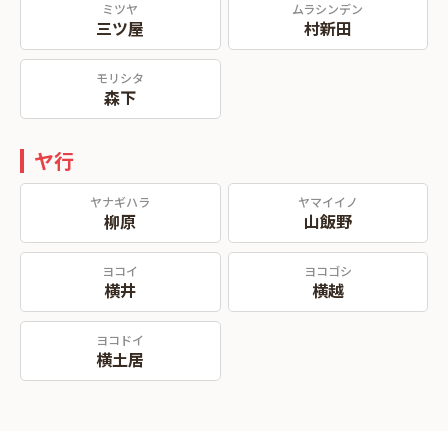
ミツヤ
ムラシンデン
三ツ屋
村新田
モリシタ
森下
ヤ行
ヤナギハラ
ヤマイイノ
柳原
山飯野
ヨコイ
ヨコゴシ
横井
横越
ヨコドイ
横土居