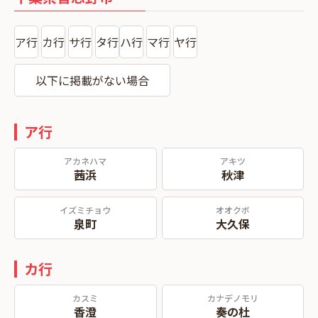
ア行
カ行
サ行
タ行
ハ行
マ行
ヤ行
以下に掲載がない場合
ア行
アカネハマ
アキツ
茜浜
秋津
イズミチョウ
オオクボ
泉町
大久保
カ行
カスミ
カナデノモリ
香澄
奏の杜