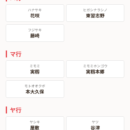
ハナサキ
ヒガシナラシノ
花咲
東習志野
フジサキ
藤崎
マ行
ミモミ
ミモミホンゴウ
実籾
実籾本郷
モトオオクボ
本大久保
ヤ行
ヤシキ
ヤツ
屋敷
谷津