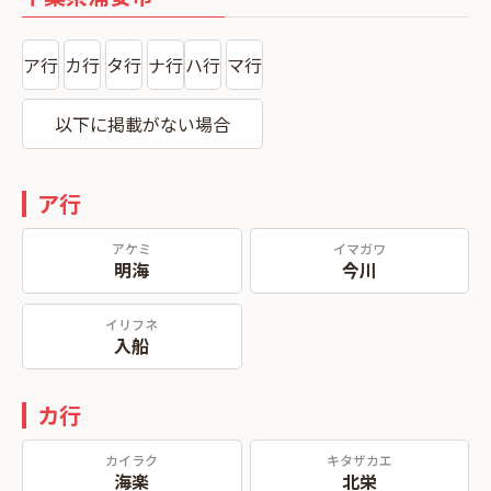
ア行
カ行
タ行
ナ行
ハ行
マ行
以下に掲載がない場合
ア行
アケミ
イマガワ
明海
今川
イリフネ
入船
カ行
カイラク
キタザカエ
海楽
北栄