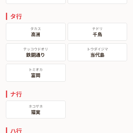
タ行
タカス
チドリ
高洲
千鳥
テッコウドオリ
トウダイジマ
鉄鋼通り
当代島
トミオカ
富岡
ナ行
ネコザネ
猫実
ハ行