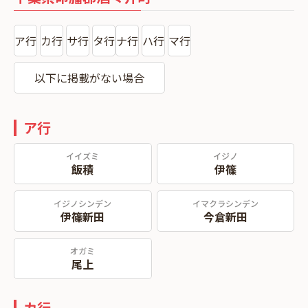
ア行
カ行
サ行
タ行
ナ行
ハ行
マ行
以下に掲載がない場合
ア行
イイズミ
イジノ
飯積
伊篠
イジノシンデン
イマクラシンデン
伊篠新田
今倉新田
オガミ
尾上
カ行