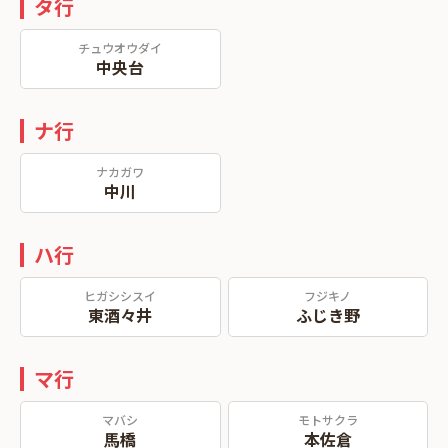
タ行
チュウオウダイ
中央台
ナ行
ナカガワ
中川
ハ行
ヒガシシスイ
フジキノ
東酒々井
ふじき野
マ行
マバシ
モトサクラ
馬橋
本佐倉