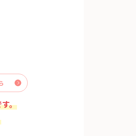
ら
です。
。