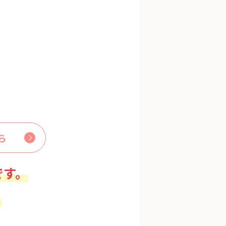
ら
です。
。