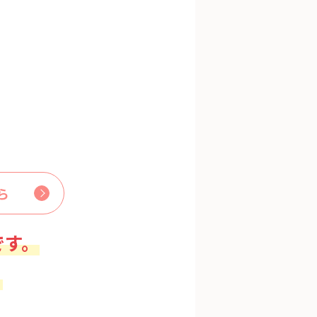
ら
です。
。