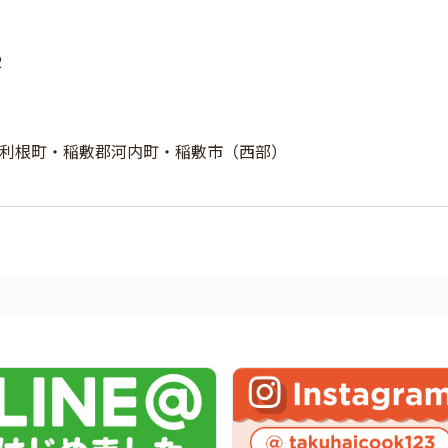
2
利根町・稲敷郡河内町・稲敷市（西部）