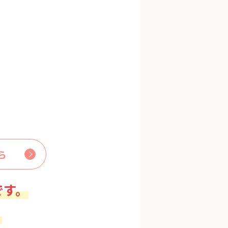
ら
です。
。