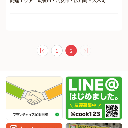
配達エリア
筑後市・八女市・広川町・大木町
1
2