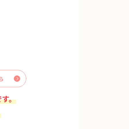
ら
です。
。