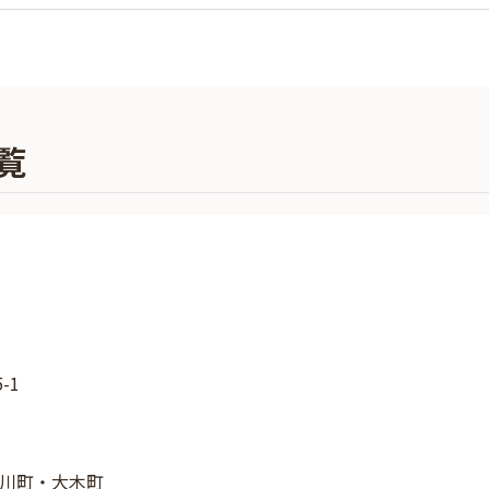
覧
-1
川町・大木町