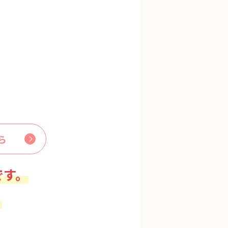
ら
です。
。