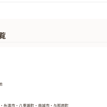
覧
地
・糸満市・八重瀬町・南城市・与那原町