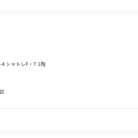
-4 シャトレF・T 1階
区