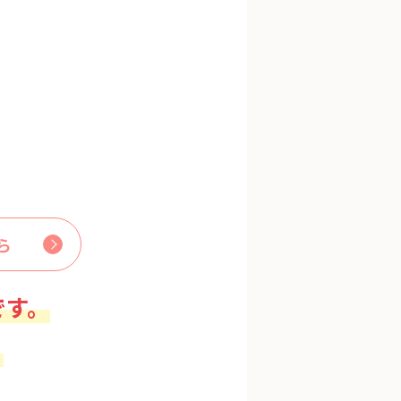
ら
です。
。