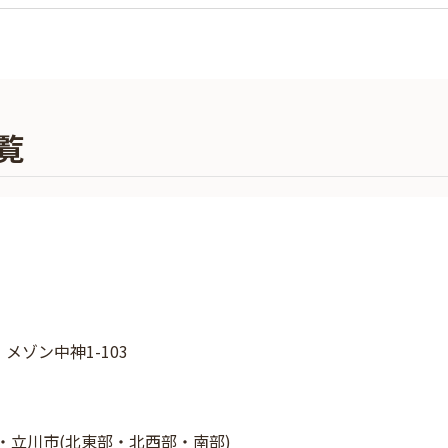
覧
 メゾン中神1-103
・立川市(北東部・北西部・南部)