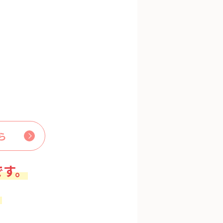
ら
です。
。