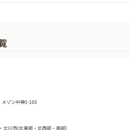
覧
 メゾン中神1-103
・立川市(北東部・北西部・南部)