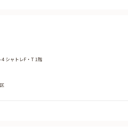
-4 シャトレF・T 1階
区