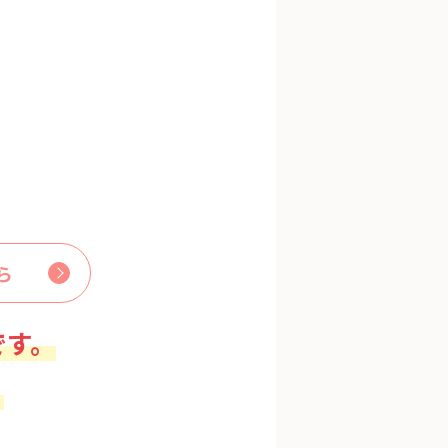
ら
です。
。