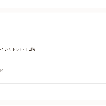
-4 シャトレF・T 1階
区