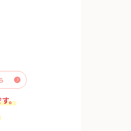
ら
です。
。