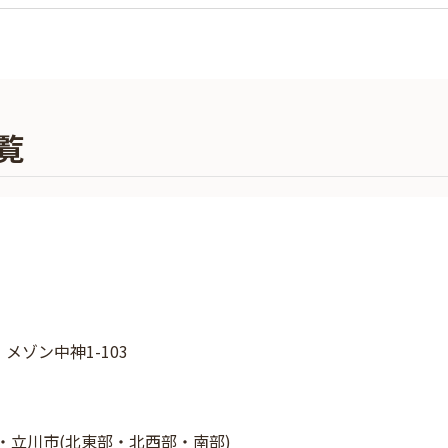
覧
 メゾン中神1-103
・立川市(北東部・北西部・南部)