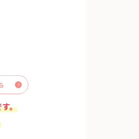
ら
です。
。