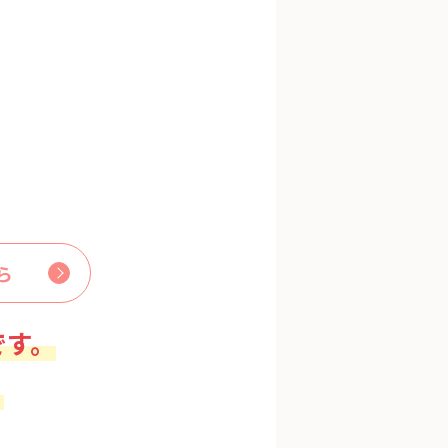
ら
です。
。