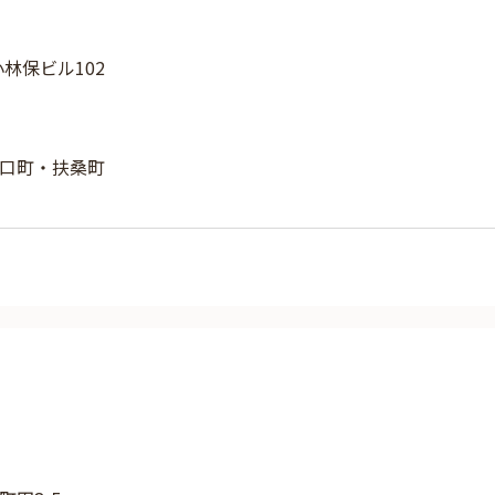
小林保ビル102
口町・扶桑町