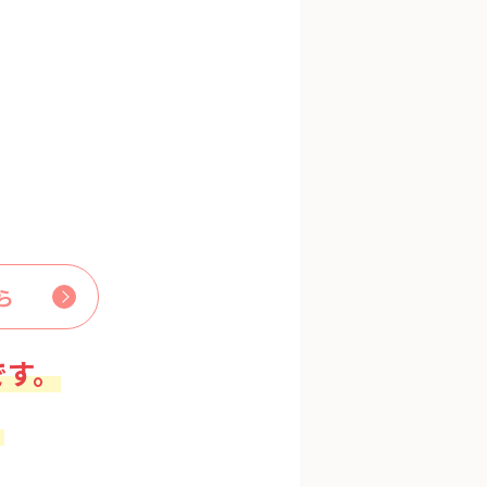
ら
です。
。