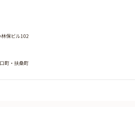
小林保ビル102
口町・扶桑町