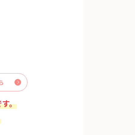
ら
です。
。