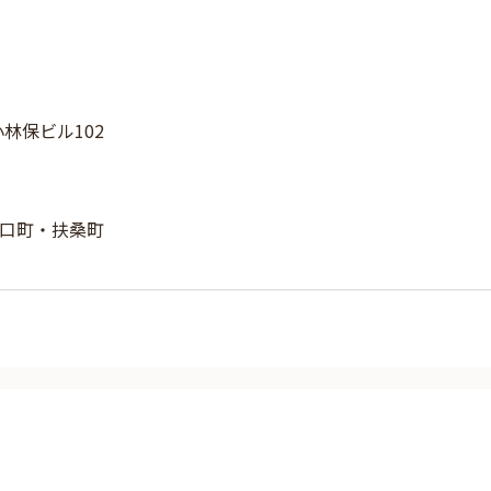
小林保ビル102
口町・扶桑町