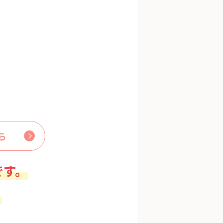
ら
です。
。