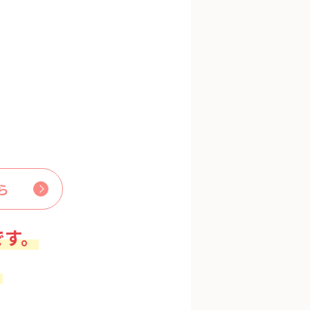
ら
です。
。