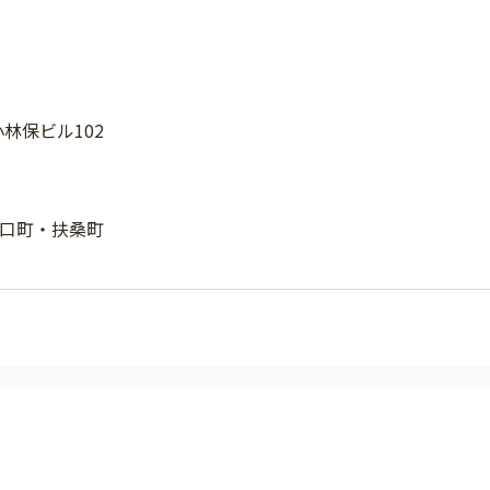
小林保ビル102
口町・扶桑町