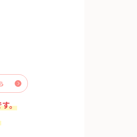
ら
です。
。