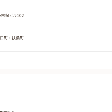
小林保ビル102
口町・扶桑町