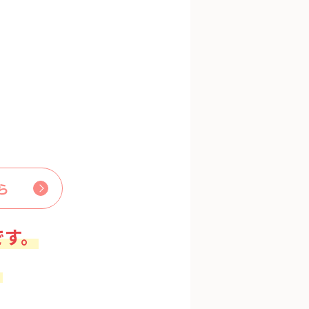
ら
です。
。