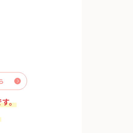
ら
です。
。