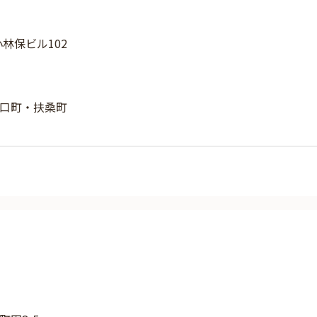
小林保ビル102
口町・扶桑町