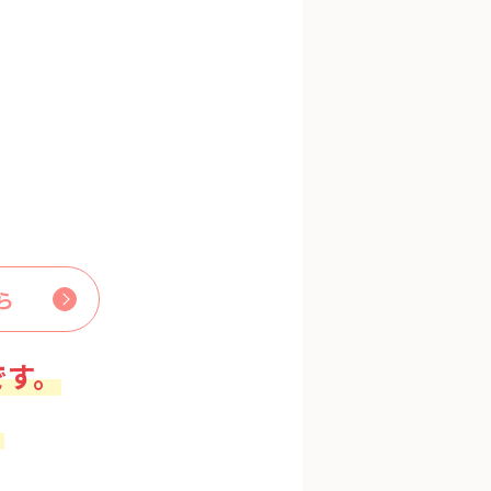
ら
です。
。